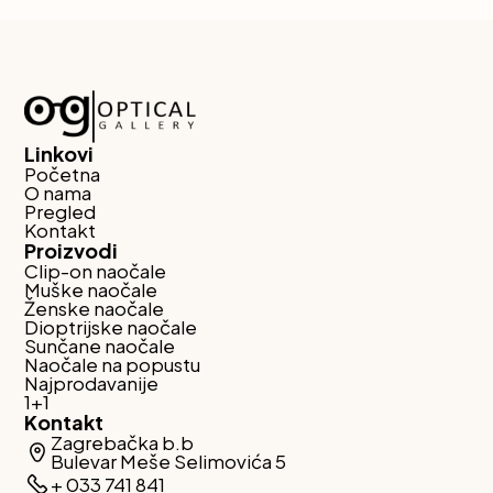
Linkovi
Početna
O nama
Pregled
Kontakt
Proizvodi
Clip-on naočale
Muške naočale
Ženske naočale
Dioptrijske naočale
Sunčane naočale
Naočale na popustu
Najprodavanije
1+1
Kontakt
Zagrebačka b.b
Bulevar Meše Selimovića 5
+ 033 741 841