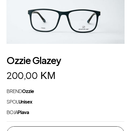
Ozzie Glazey
KM
200,00
BREND
Ozzie
SPOL
Unisex
BOJA
Plava