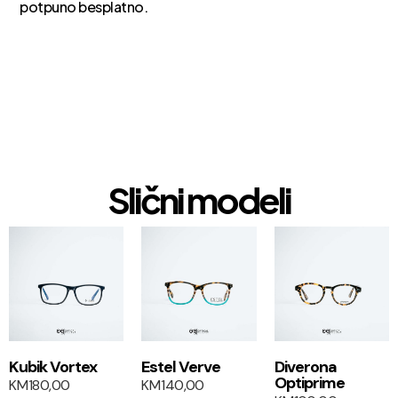
potpuno besplatno.
Slični modeli
1+1
1+1
Kubik Vortex
Estel Verve
Diverona
Optiprime
KM
180,00
KM
140,00