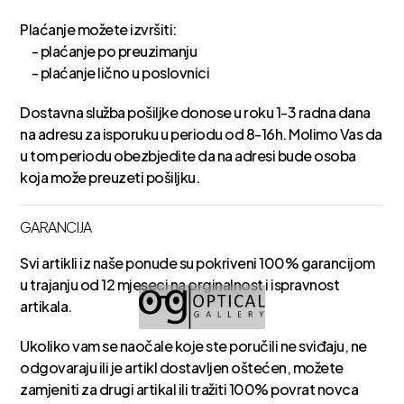
Plaćanje možete izvršiti:
- plaćanje po preuzimanju
- plaćanje lično u poslovnici
Dostavna služba pošiljke donose u roku 1-3 radna dana
na adresu za isporuku u periodu od 8-16h. Molimo Vas da
u tom periodu obezbjedite da na adresi bude osoba
koja može preuzeti pošiljku.
GARANCIJA
Svi artikli iz naše ponude su pokriveni 100% garancijom
u trajanju od 12 mjeseci na orginalnost i ispravnost
artikala.
Ukoliko vam se naočale koje ste poručili ne sviđaju, ne
odgovaraju ili je artikl dostavljen oštećen, možete
zamjeniti za drugi artikal ili tražiti 100% povrat novca