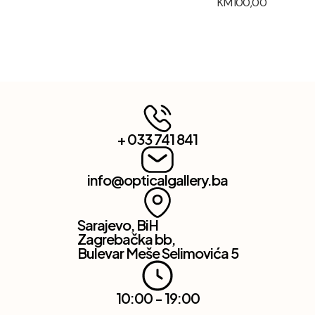
KM
100,00
+ 033 741 841
info@opticalgallery.ba
Sarajevo, BiH
Zagrebačka bb,
Bulevar Meše Selimovića 5
10:00 - 19:00