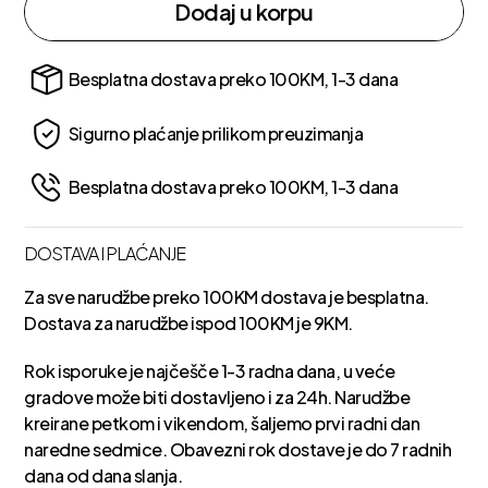
Dodaj u korpu
Besplatna dostava preko 100KM, 1-3 dana
Sigurno plaćanje prilikom preuzimanja
Besplatna dostava preko 100KM, 1-3 dana
DOSTAVA I PLAĆANJE
Za sve narudžbe preko 100KM dostava je besplatna.
Dostava za narudžbe ispod 100KM je 9KM.
Rok isporuke je najčešče 1-3 radna dana, u veće
gradove može biti dostavljeno i za 24h. Narudžbe
kreirane petkom i vikendom, šaljemo prvi radni dan
naredne sedmice. Obavezni rok dostave je do 7 radnih
dana od dana slanja.