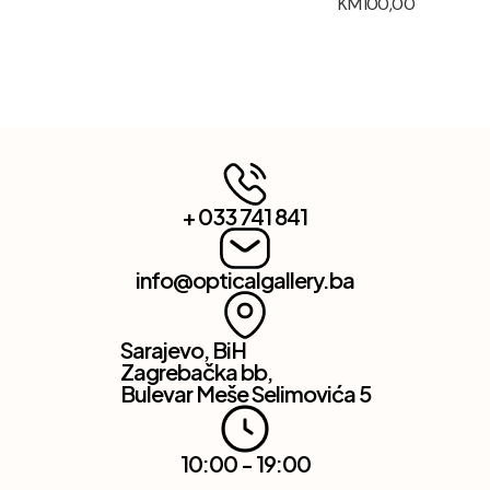
KM
100,00
+ 033 741 841
info@opticalgallery.ba
Sarajevo, BiH
Zagrebačka bb,
Bulevar Meše Selimovića 5
10:00 - 19:00