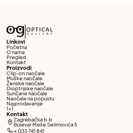
Linkovi
Početna
O nama
Pregled
Kontakt
Proizvodi
Clip-on naočale
Muške naočale
Ženske naočale
Dioptrijske naočale
Sunčane naočale
Naočale na popustu
Najprodavanije
1+1
Kontakt
Zagrebačka b.b
Bulevar Meše Selimovića 5
+ 033 741 841