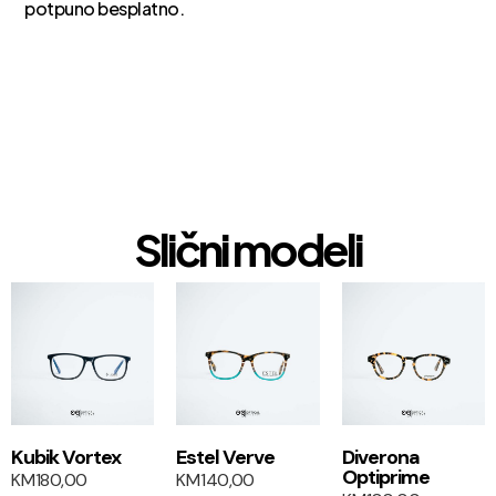
potpuno besplatno.
Slični modeli
1+1
1+1
Kubik Vortex
Estel Verve
Diverona
Optiprime
KM
180,00
KM
140,00