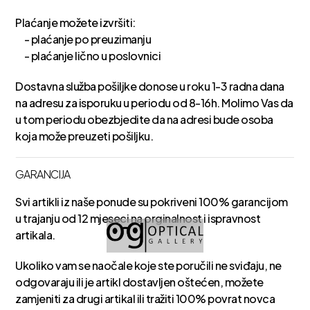
Plaćanje možete izvršiti:
- plaćanje po preuzimanju
- plaćanje lično u poslovnici
Dostavna služba pošiljke donose u roku 1-3 radna dana
na adresu za isporuku u periodu od 8-16h. Molimo Vas da
u tom periodu obezbjedite da na adresi bude osoba
koja može preuzeti pošiljku.
GARANCIJA
Svi artikli iz naše ponude su pokriveni 100% garancijom
u trajanju od 12 mjeseci na orginalnost i ispravnost
artikala.
Ukoliko vam se naočale koje ste poručili ne sviđaju, ne
odgovaraju ili je artikl dostavljen oštećen, možete
zamjeniti za drugi artikal ili tražiti 100% povrat novca