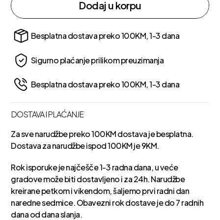
Dodaj u korpu
Besplatna dostava preko 100KM, 1-3 dana
Sigurno plaćanje prilikom preuzimanja
Besplatna dostava preko 100KM, 1-3 dana
DOSTAVA I PLAĆANJE
Za sve narudžbe preko 100KM dostava je besplatna.
Dostava za narudžbe ispod 100KM je 9KM.
Rok isporuke je najčešče 1-3 radna dana, u veće
gradove može biti dostavljeno i za 24h. Narudžbe
kreirane petkom i vikendom, šaljemo prvi radni dan
naredne sedmice. Obavezni rok dostave je do 7 radnih
dana od dana slanja.