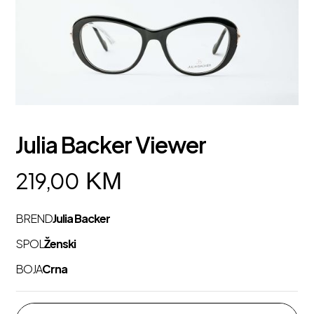
Julia Backer Viewer
KM
219,00
BREND
Julia Backer
SPOL
Ženski
BOJA
Crna