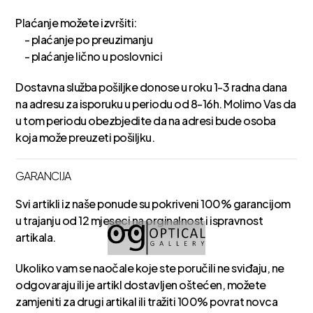
Plaćanje možete izvršiti:
- plaćanje po preuzimanju
- plaćanje lično u poslovnici
Dostavna služba pošiljke donose u roku 1-3 radna dana
na adresu za isporuku u periodu od 8-16h. Molimo Vas da
u tom periodu obezbjedite da na adresi bude osoba
koja može preuzeti pošiljku.
GARANCIJA
Svi artikli iz naše ponude su pokriveni 100% garancijom
u trajanju od 12 mjeseci na orginalnost i ispravnost
artikala.
Ukoliko vam se naočale koje ste poručili ne sviđaju, ne
odgovaraju ili je artikl dostavljen oštećen, možete
zamjeniti za drugi artikal ili tražiti 100% povrat novca