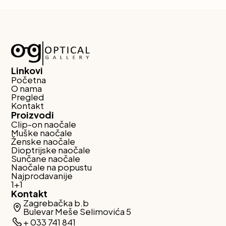
Linkovi
Početna
O nama
Pregled
Kontakt
Proizvodi
Clip-on naočale
Muške naočale
Ženske naočale
Dioptrijske naočale
Sunčane naočale
Naočale na popustu
Najprodavanije
1+1
Kontakt
Zagrebačka b.b
Bulevar Meše Selimovića 5
+ 033 741 841