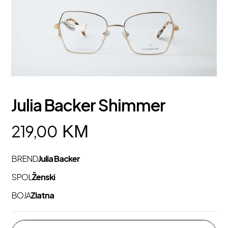
Julia Backer Shimmer
KM
219,00
BREND
Julia Backer
SPOL
Ženski
BOJA
Zlatna