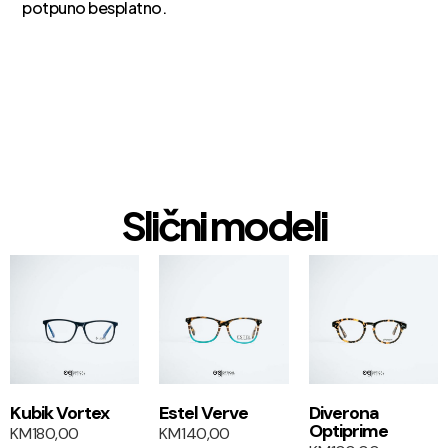
potpuno besplatno.
Slični modeli
1+1
1+1
Kubik Vortex
Estel Verve
Diverona
Optiprime
KM
180,00
KM
140,00