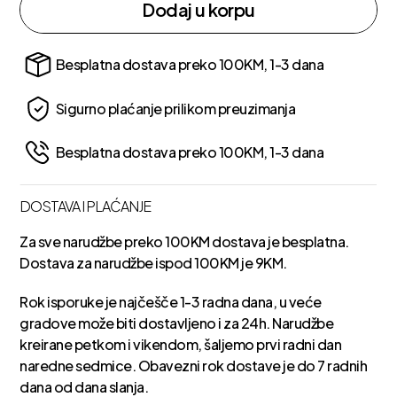
Dodaj u korpu
Besplatna dostava preko 100KM, 1-3 dana
Sigurno plaćanje prilikom preuzimanja
Besplatna dostava preko 100KM, 1-3 dana
DOSTAVA I PLAĆANJE
Za sve narudžbe preko 100KM dostava je besplatna.
Dostava za narudžbe ispod 100KM je 9KM.
Rok isporuke je najčešče 1-3 radna dana, u veće
gradove može biti dostavljeno i za 24h. Narudžbe
kreirane petkom i vikendom, šaljemo prvi radni dan
naredne sedmice. Obavezni rok dostave je do 7 radnih
dana od dana slanja.