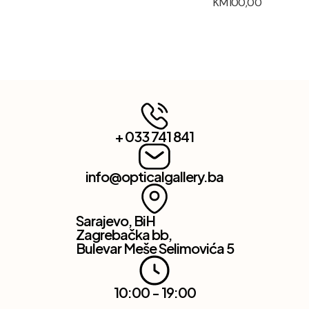
KM
100,00
+ 033 741 841
info@opticalgallery.ba
Sarajevo, BiH
Zagrebačka bb,
Bulevar Meše Selimovića 5
10:00 - 19:00