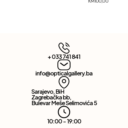
KM
100,00
+ 033 741 841
info@opticalgallery.ba
Sarajevo, BiH
Zagrebačka bb,
Bulevar Meše Selimovića 5
10:00 - 19:00