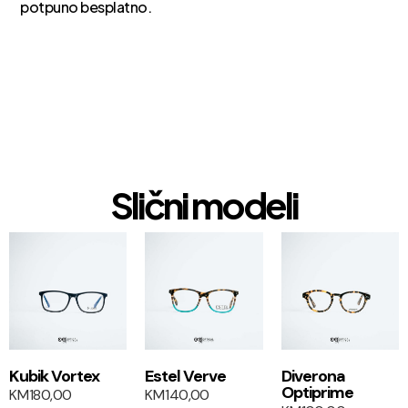
potpuno besplatno.
Slični modeli
1+1
1+1
Kubik Vortex
Estel Verve
Diverona
Optiprime
KM
180,00
KM
140,00