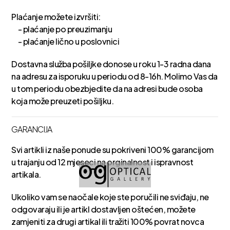
Plaćanje možete izvršiti:
- plaćanje po preuzimanju
- plaćanje lično u poslovnici
Dostavna služba pošiljke donose u roku 1-3 radna dana
na adresu za isporuku u periodu od 8-16h. Molimo Vas da
u tom periodu obezbjedite da na adresi bude osoba
koja može preuzeti pošiljku.
GARANCIJA
Svi artikli iz naše ponude su pokriveni 100% garancijom
u trajanju od 12 mjeseci na orginalnost i ispravnost
artikala.
Ukoliko vam se naočale koje ste poručili ne sviđaju, ne
odgovaraju ili je artikl dostavljen oštećen, možete
zamjeniti za drugi artikal ili tražiti 100% povrat novca