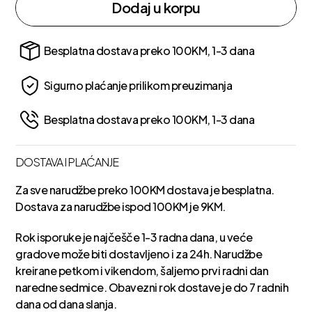
Dodaj u korpu
Besplatna dostava preko 100KM, 1-3 dana
Sigurno plaćanje prilikom preuzimanja
Besplatna dostava preko 100KM, 1-3 dana
DOSTAVA I PLAĆANJE
Za sve narudžbe preko 100KM dostava je besplatna.
Dostava za narudžbe ispod 100KM je 9KM.
Rok isporuke je najčešče 1-3 radna dana, u veće
gradove može biti dostavljeno i za 24h. Narudžbe
kreirane petkom i vikendom, šaljemo prvi radni dan
naredne sedmice. Obavezni rok dostave je do 7 radnih
dana od dana slanja.