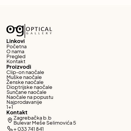
Linkovi
Početna
O nama
Pregled
Kontakt
Proizvodi
Clip-on naočale
Muške naočale
Ženske naočale
Dioptrijske naočale
Sunčane naočale
Naočale na popustu
Najprodavanije
1+1
Kontakt
Zagrebačka b.b
Bulevar Meše Selimovića 5
+ 033 741 841