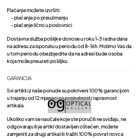
Plaćanje možete izvršiti:
- plaćanje po preuzimanju
- plaćanje lično u poslovnici
Dostavna služba pošiljke donose u roku 1-3 radna dana
na adresu za isporuku u periodu od 8-16h. Molimo Vas da
u tom periodu obezbjedite da na adresi bude osoba
koja može preuzeti pošiljku.
GARANCIJA
Svi artikli iz naše ponude su pokriveni 100% garancijom
u trajanju od 12 mjeseci na orginalnost i ispravnost
artikala.
Ukoliko vam se naočale koje ste poručili ne sviđaju, ne
odgovaraju ili je artikl dostavljen oštećen, možete
zamjeniti za drugi artikal ili tražiti 100% povrat novca