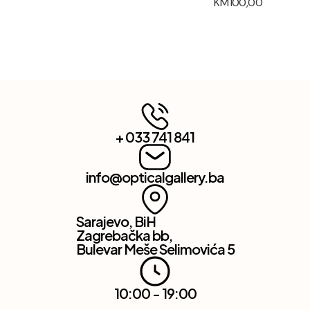
KM
100,00
+ 033 741 841
info@opticalgallery.ba
Sarajevo, BiH
Zagrebačka bb,
Bulevar Meše Selimovića 5
10:00 - 19:00