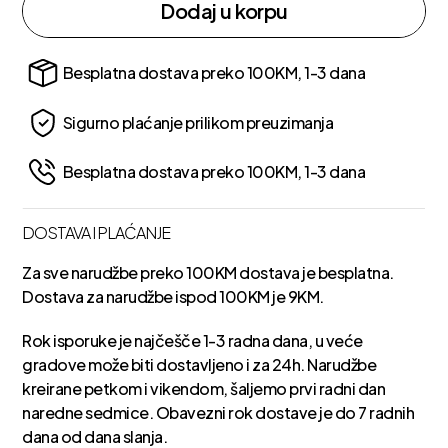
Dodaj u korpu
Besplatna dostava preko 100KM, 1-3 dana
Sigurno plaćanje prilikom preuzimanja
Besplatna dostava preko 100KM, 1-3 dana
DOSTAVA I PLAĆANJE
Za sve narudžbe preko 100KM dostava je besplatna.
Dostava za narudžbe ispod 100KM je 9KM.
Rok isporuke je najčešče 1-3 radna dana, u veće
gradove može biti dostavljeno i za 24h. Narudžbe
kreirane petkom i vikendom, šaljemo prvi radni dan
naredne sedmice. Obavezni rok dostave je do 7 radnih
dana od dana slanja.