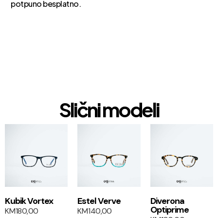
potpuno besplatno.
Slični modeli
1+1
1+1
Kubik Vortex
Estel Verve
Diverona
Optiprime
KM
180,00
KM
140,00