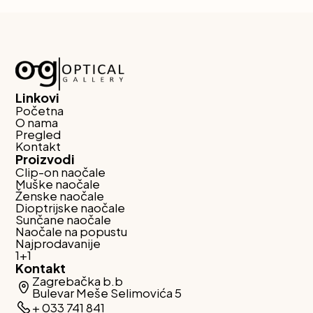
Linkovi
Početna
O nama
Pregled
Kontakt
Proizvodi
Clip-on naočale
Muške naočale
Ženske naočale
Dioptrijske naočale
Sunčane naočale
Naočale na popustu
Najprodavanije
1+1
Kontakt
Zagrebačka b.b
Bulevar Meše Selimovića 5
+ 033 741 841