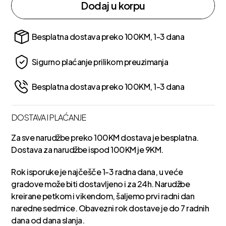
Dodaj u korpu
Besplatna dostava preko 100KM, 1-3 dana
Sigurno plaćanje prilikom preuzimanja
Besplatna dostava preko 100KM, 1-3 dana
DOSTAVA I PLAĆANJE
Za sve narudžbe preko 100KM dostava je besplatna.
Dostava za narudžbe ispod 100KM je 9KM.
Rok isporuke je najčešče 1-3 radna dana, u veće
gradove može biti dostavljeno i za 24h. Narudžbe
kreirane petkom i vikendom, šaljemo prvi radni dan
naredne sedmice. Obavezni rok dostave je do 7 radnih
dana od dana slanja.