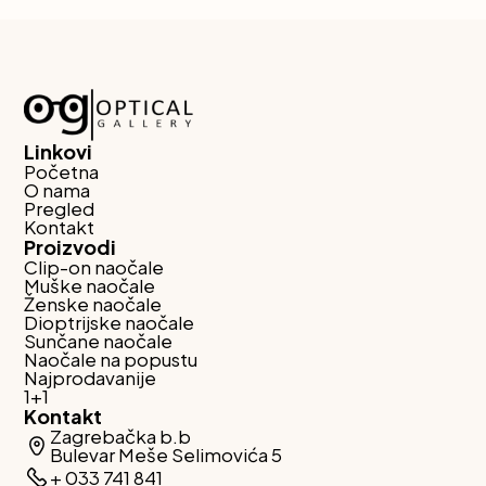
Linkovi
Početna
O nama
Pregled
Kontakt
Proizvodi
Clip-on naočale
Muške naočale
Ženske naočale
Dioptrijske naočale
Sunčane naočale
Naočale na popustu
Najprodavanije
1+1
Kontakt
Zagrebačka b.b
Bulevar Meše Selimovića 5
+ 033 741 841