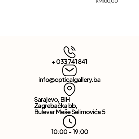
KM
100,00
+ 033 741 841
info@opticalgallery.ba
Sarajevo, BiH
Zagrebačka bb,
Bulevar Meše Selimovića 5
10:00 - 19:00