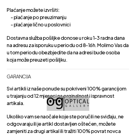
Plaćanje možete izvršiti:
- plaćanje po preuzimanju
- plaćanje lično u poslovnici
Dostavna služba pošiljke donose u roku 1-3 radna dana
na adresu za isporuku u periodu od 8-16h. Molimo Vas da
u tom periodu obezbjedite da na adresi bude osoba
koja može preuzeti pošiljku.
GARANCIJA
Svi artikli iz naše ponude su pokriveni 100% garancijom
u trajanju od 12 mjeseci na orginalnost i ispravnost
artikala.
Ukoliko vam se naočale koje ste poručili ne sviđaju, ne
odgovaraju ili je artikl dostavljen oštećen, možete
zamjeniti za drugi artikal ili tražiti 100% povrat novca