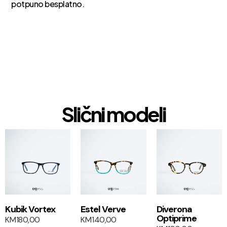
potpuno besplatno.
Slični modeli
1+1
1+1
Kubik Vortex
Estel Verve
Diverona
Optiprime
KM
180,00
KM
140,00