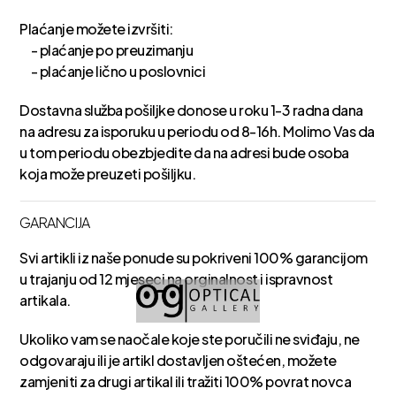
Plaćanje možete izvršiti:
- plaćanje po preuzimanju
- plaćanje lično u poslovnici
Dostavna služba pošiljke donose u roku 1-3 radna dana
na adresu za isporuku u periodu od 8-16h. Molimo Vas da
u tom periodu obezbjedite da na adresi bude osoba
koja može preuzeti pošiljku.
GARANCIJA
Svi artikli iz naše ponude su pokriveni 100% garancijom
u trajanju od 12 mjeseci na orginalnost i ispravnost
artikala.
Ukoliko vam se naočale koje ste poručili ne sviđaju, ne
odgovaraju ili je artikl dostavljen oštećen, možete
zamjeniti za drugi artikal ili tražiti 100% povrat novca