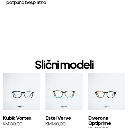
potpuno besplatno.
Slični modeli
1+1
1+1
Kubik Vortex
Estel Verve
Diverona
Optiprime
KM
180,00
KM
140,00