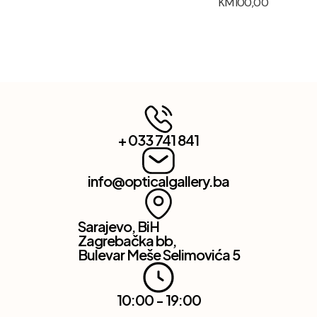
KM
100,00
+ 033 741 841
info@opticalgallery.ba
Sarajevo, BiH
Zagrebačka bb,
Bulevar Meše Selimovića 5
10:00 - 19:00