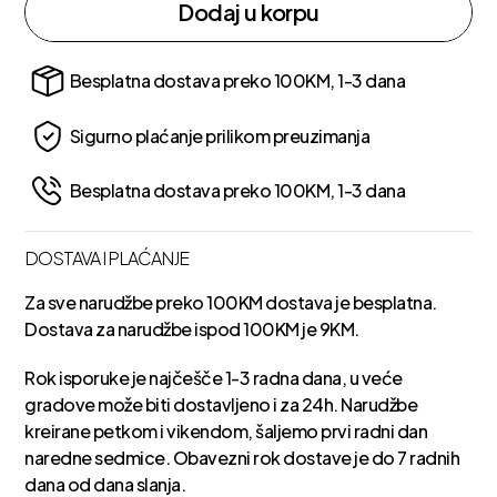
Dodaj u korpu
Besplatna dostava preko 100KM, 1-3 dana
Sigurno plaćanje prilikom preuzimanja
Besplatna dostava preko 100KM, 1-3 dana
DOSTAVA I PLAĆANJE
Za sve narudžbe preko 100KM dostava je besplatna.
Dostava za narudžbe ispod 100KM je 9KM.
Rok isporuke je najčešče 1-3 radna dana, u veće
gradove može biti dostavljeno i za 24h. Narudžbe
kreirane petkom i vikendom, šaljemo prvi radni dan
naredne sedmice. Obavezni rok dostave je do 7 radnih
dana od dana slanja.