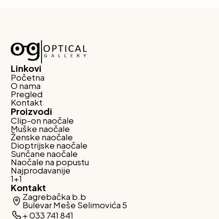
Linkovi
Početna
O nama
Pregled
Kontakt
Proizvodi
Clip-on naočale
Muške naočale
Ženske naočale
Dioptrijske naočale
Sunčane naočale
Naočale na popustu
Najprodavanije
1+1
Kontakt
Zagrebačka b.b
Bulevar Meše Selimovića 5
+ 033 741 841