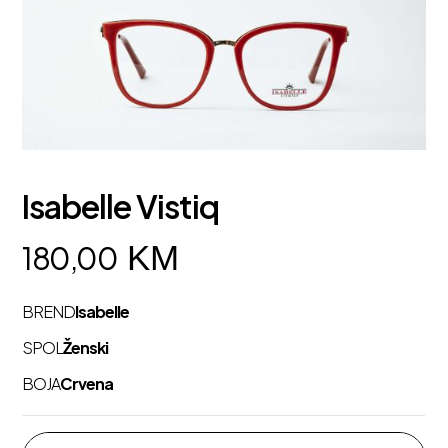
Isabelle Vistiq
KM
180,00
BREND
Isabelle
SPOL
Ženski
BOJA
Crvena