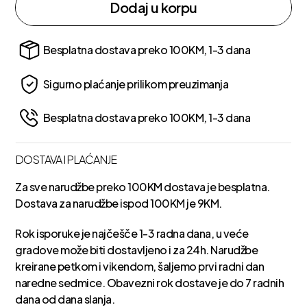
Dodaj u korpu
Besplatna dostava preko 100KM, 1-3 dana
Sigurno plaćanje prilikom preuzimanja
Besplatna dostava preko 100KM, 1-3 dana
DOSTAVA I PLAĆANJE
Za sve narudžbe preko 100KM dostava je besplatna.
Dostava za narudžbe ispod 100KM je 9KM.
Rok isporuke je najčešče 1-3 radna dana, u veće
gradove može biti dostavljeno i za 24h. Narudžbe
kreirane petkom i vikendom, šaljemo prvi radni dan
naredne sedmice. Obavezni rok dostave je do 7 radnih
dana od dana slanja.