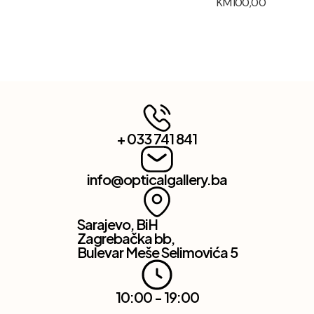
KM
100,00
+ 033 741 841
info@opticalgallery.ba
Sarajevo, BiH
Zagrebačka bb,
Bulevar Meše Selimovića 5
10:00 - 19:00