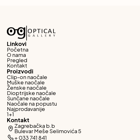
Linkovi
Početna
O nama
Pregled
Kontakt
Proizvodi
Clip-on naočale
Muške naočale
Ženske naočale
Dioptrijske naočale
Sunčane naočale
Naočale na popustu
Najprodavanije
1+1
Kontakt
Zagrebačka b.b
Bulevar Meše Selimovića 5
+ 033 741 841