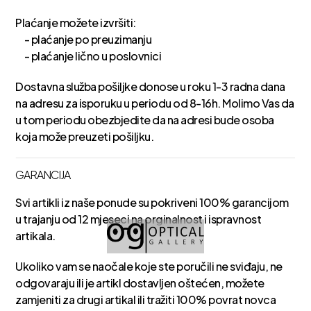
Plaćanje možete izvršiti:
- plaćanje po preuzimanju
- plaćanje lično u poslovnici
Dostavna služba pošiljke donose u roku 1-3 radna dana
na adresu za isporuku u periodu od 8-16h. Molimo Vas da
u tom periodu obezbjedite da na adresi bude osoba
koja može preuzeti pošiljku.
GARANCIJA
Svi artikli iz naše ponude su pokriveni 100% garancijom
u trajanju od 12 mjeseci na orginalnost i ispravnost
artikala.
Ukoliko vam se naočale koje ste poručili ne sviđaju, ne
odgovaraju ili je artikl dostavljen oštećen, možete
zamjeniti za drugi artikal ili tražiti 100% povrat novca