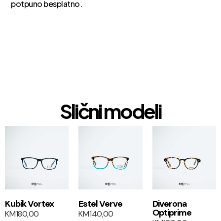
potpuno besplatno.
Slični modeli
1+1
1+1
Kubik Vortex
Estel Verve
Diverona
Optiprime
KM
180,00
KM
140,00