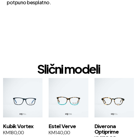
potpuno besplatno.
Slični modeli
1+1
1+1
Kubik Vortex
Estel Verve
Diverona
Optiprime
KM
180,00
KM
140,00