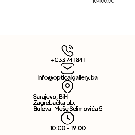
KM
100,00
+ 033 741 841
info@opticalgallery.ba
Sarajevo, BiH
Zagrebačka bb,
Bulevar Meše Selimovića 5
10:00 - 19:00