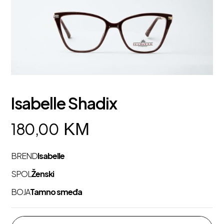
Isabelle Shadix
KM
180,00
BREND
Isabelle
SPOL
Ženski
BOJA
Tamno smeđa