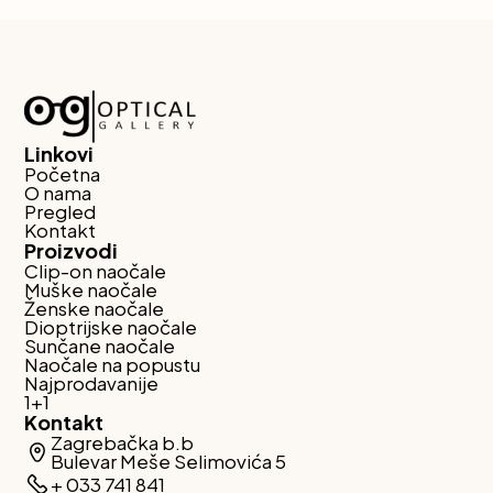
Linkovi
Početna
O nama
Pregled
Kontakt
Proizvodi
Clip-on naočale
Muške naočale
Ženske naočale
Dioptrijske naočale
Sunčane naočale
Naočale na popustu
Najprodavanije
1+1
Kontakt
Zagrebačka b.b
Bulevar Meše Selimovića 5
+ 033 741 841