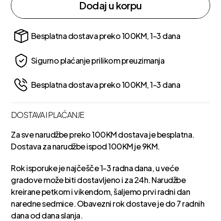
Dodaj u korpu
Besplatna dostava preko 100KM, 1-3 dana
Sigurno plaćanje prilikom preuzimanja
Besplatna dostava preko 100KM, 1-3 dana
DOSTAVA I PLAĆANJE
Za sve narudžbe preko 100KM dostava je besplatna.
Dostava za narudžbe ispod 100KM je 9KM.
Rok isporuke je najčešče 1-3 radna dana, u veće
gradove može biti dostavljeno i za 24h. Narudžbe
kreirane petkom i vikendom, šaljemo prvi radni dan
naredne sedmice. Obavezni rok dostave je do 7 radnih
dana od dana slanja.