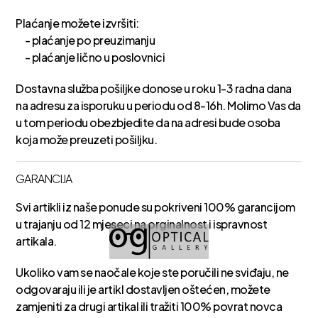
Plaćanje možete izvršiti:
- plaćanje po preuzimanju
- plaćanje lično u poslovnici
Dostavna služba pošiljke donose u roku 1-3 radna dana
na adresu za isporuku u periodu od 8-16h. Molimo Vas da
u tom periodu obezbjedite da na adresi bude osoba
koja može preuzeti pošiljku.
GARANCIJA
Svi artikli iz naše ponude su pokriveni 100% garancijom
u trajanju od 12 mjeseci na orginalnost i ispravnost
artikala.
Ukoliko vam se naočale koje ste poručili ne sviđaju, ne
odgovaraju ili je artikl dostavljen oštećen, možete
zamjeniti za drugi artikal ili tražiti 100% povrat novca