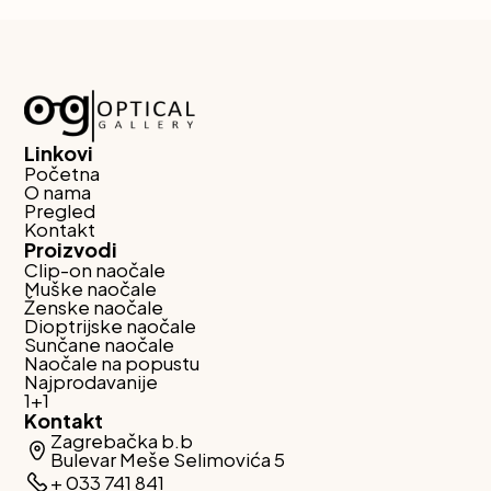
Linkovi
Početna
O nama
Pregled
Kontakt
Proizvodi
Clip-on naočale
Muške naočale
Ženske naočale
Dioptrijske naočale
Sunčane naočale
Naočale na popustu
Najprodavanije
1+1
Kontakt
Zagrebačka b.b
Bulevar Meše Selimovića 5
+ 033 741 841