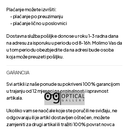
Plaćanje možete izvršiti:
- plaćanje po preuzimanju
- plaćanje lično u poslovnici
Dostavna služba pošiljke donose u roku 1-3 radna dana
na adresu za isporuku u periodu od 8-16h. Molimo Vas da
u tom periodu obezbjedite da na adresi bude osoba
koja može preuzeti pošiljku.
GARANCIJA
Svi artikli iz naše ponude su pokriveni 100% garancijom
u trajanju od 12 mjeseci na orginalnost i ispravnost
artikala.
Ukoliko vam se naočale koje ste poručili ne sviđaju, ne
odgovaraju ili je artikl dostavljen oštećen, možete
zamjeniti za drugi artikal ili tražiti 100% povrat novca