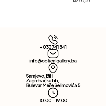
KM
100,00
+ 033 741 841
info@opticalgallery.ba
Sarajevo, BiH
Zagrebačka bb,
Bulevar Meše Selimovića 5
10:00 - 19:00