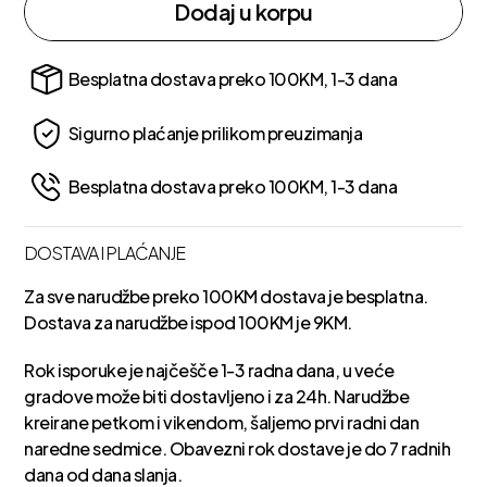
Dodaj u korpu
Besplatna dostava preko 100KM, 1-3 dana
Sigurno plaćanje prilikom preuzimanja
Besplatna dostava preko 100KM, 1-3 dana
DOSTAVA I PLAĆANJE
Za sve narudžbe preko 100KM dostava je besplatna.
Dostava za narudžbe ispod 100KM je 9KM.
Rok isporuke je najčešče 1-3 radna dana, u veće
gradove može biti dostavljeno i za 24h. Narudžbe
kreirane petkom i vikendom, šaljemo prvi radni dan
naredne sedmice. Obavezni rok dostave je do 7 radnih
dana od dana slanja.