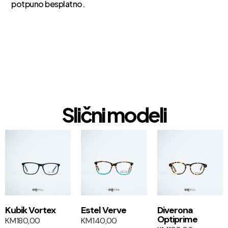
potpuno besplatno.
Slični modeli
1+1
1+1
Kubik Vortex
Estel Verve
Diverona
Optiprime
KM
180,00
KM
140,00