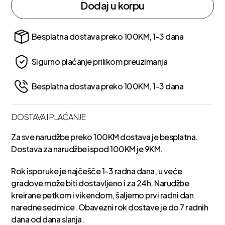
Dodaj u korpu
Besplatna dostava preko 100KM, 1-3 dana
Sigurno plaćanje prilikom preuzimanja
Besplatna dostava preko 100KM, 1-3 dana
DOSTAVA I PLAĆANJE
Za sve narudžbe preko 100KM dostava je besplatna.
Dostava za narudžbe ispod 100KM je 9KM.
Rok isporuke je najčešče 1-3 radna dana, u veće
gradove može biti dostavljeno i za 24h. Narudžbe
kreirane petkom i vikendom, šaljemo prvi radni dan
naredne sedmice. Obavezni rok dostave je do 7 radnih
dana od dana slanja.