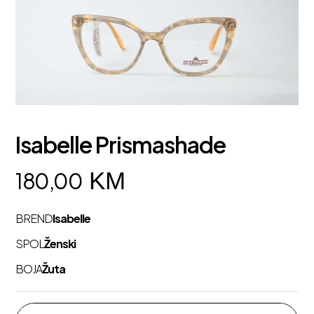
Isabelle Prismashade
KM
180,00
BREND
Isabelle
SPOL
Ženski
BOJA
Žuta