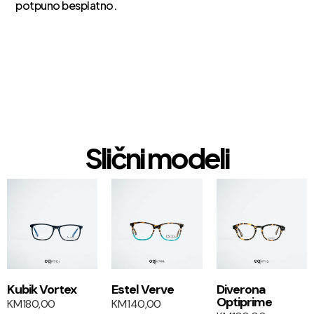
potpuno besplatno.
Slični modeli
1+1
1+1
Kubik Vortex
Estel Verve
Diverona
Optiprime
KM
180,00
KM
140,00