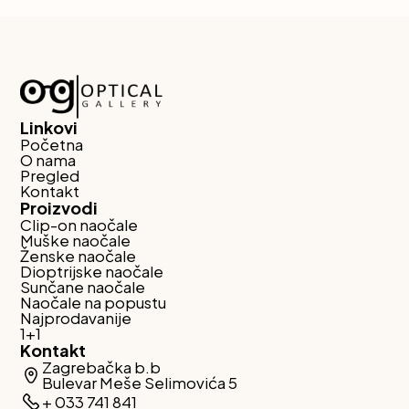
Linkovi
Početna
O nama
Pregled
Kontakt
Proizvodi
Clip-on naočale
Muške naočale
Ženske naočale
Dioptrijske naočale
Sunčane naočale
Naočale na popustu
Najprodavanije
1+1
Kontakt
Zagrebačka b.b
Bulevar Meše Selimovića 5
+ 033 741 841