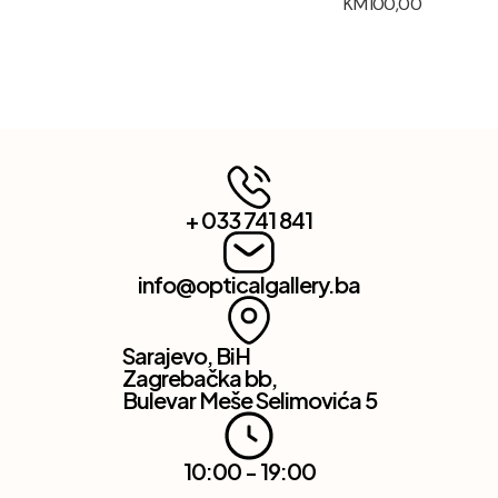
KM
100,00
+ 033 741 841
info@opticalgallery.ba
Sarajevo, BiH
Zagrebačka bb,
Bulevar Meše Selimovića 5
10:00 - 19:00