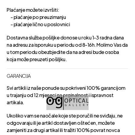
Plaćanje možete izvršiti:
- plaćanje po preuzimanju
- plaćanje lično u poslovnici
Dostavna služba pošiljke donose u roku 1-3 radna dana
na adresu za isporuku u periodu od 8-16h. Molimo Vas da
u tom periodu obezbjedite da na adresi bude osoba
koja može preuzeti pošiljku.
GARANCIJA
Svi artikli iz naše ponude su pokriveni 100% garancijom
u trajanju od 12 mjeseci na orginalnost i ispravnost
artikala.
Ukoliko vam se naočale koje ste poručili ne sviđaju, ne
odgovaraju ili je artikl dostavljen oštećen, možete
zamjeniti za drugi artikal ili tražiti 100% povrat novca