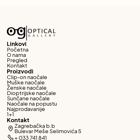
Linkovi
Početna
O nama
Pregled
Kontakt
Proizvodi
Clip-on naočale
Muške naočale
Ženske naočale
Dioptrijske naočale
Sunčane naočale
Naočale na popustu
Najprodavanije
1+1
Kontakt
Zagrebačka b.b
Bulevar Meše Selimovića 5
+ 033 741 841