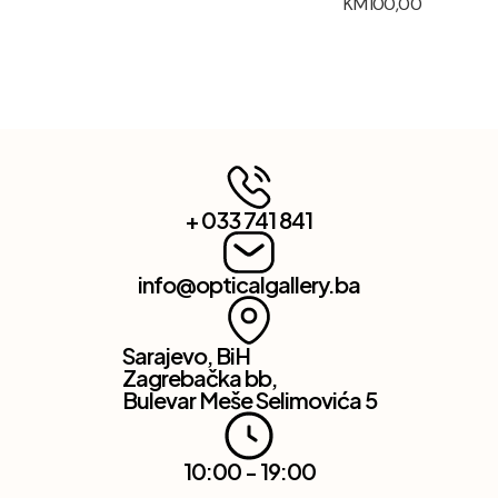
KM
100,00
+ 033 741 841
info@opticalgallery.ba
Sarajevo, BiH
Zagrebačka bb,
Bulevar Meše Selimovića 5
10:00 - 19:00