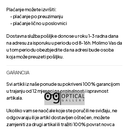
Plaćanje možete izvršiti:
- plaćanje po preuzimanju
- plaćanje lično u poslovnici
Dostavna služba pošiljke donose u roku 1-3 radna dana
na adresu za isporuku u periodu od 8-16h. Molimo Vas da
u tom periodu obezbjedite da na adresi bude osoba
koja može preuzeti pošiljku.
GARANCIJA
Svi artikli iz naše ponude su pokriveni 100% garancijom
u trajanju od 12 mjeseci na orginalnost i ispravnost
artikala.
Ukoliko vam se naočale koje ste poručili ne sviđaju, ne
odgovaraju ili je artikl dostavljen oštećen, možete
zamjeniti za drugi artikal ili tražiti 100% povrat novca