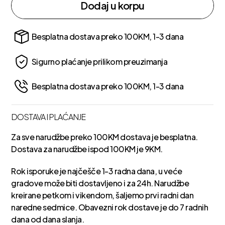
Dodaj u korpu
Besplatna dostava preko 100KM, 1-3 dana
Sigurno plaćanje prilikom preuzimanja
Besplatna dostava preko 100KM, 1-3 dana
DOSTAVA I PLAĆANJE
Za sve narudžbe preko 100KM dostava je besplatna.
Dostava za narudžbe ispod 100KM je 9KM.
Rok isporuke je najčešče 1-3 radna dana, u veće
gradove može biti dostavljeno i za 24h. Narudžbe
kreirane petkom i vikendom, šaljemo prvi radni dan
naredne sedmice. Obavezni rok dostave je do 7 radnih
dana od dana slanja.