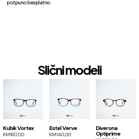
potpuno besplatno.
Slični modeli
1+1
1+1
Kubik Vortex
Estel Verve
Diverona
Optiprime
KM
180,00
KM
140,00