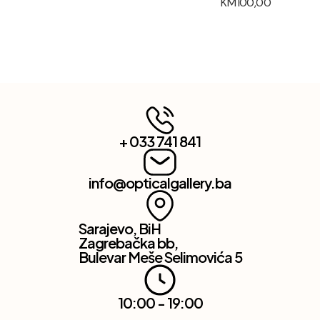
KM
100,00
+ 033 741 841
info@opticalgallery.ba
Sarajevo, BiH
Zagrebačka bb,
Bulevar Meše Selimovića 5
10:00 - 19:00