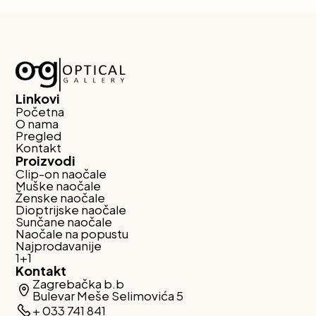
Linkovi
Početna
O nama
Pregled
Kontakt
Proizvodi
Clip-on naočale
Muške naočale
Ženske naočale
Dioptrijske naočale
Sunčane naočale
Naočale na popustu
Najprodavanije
1+1
Kontakt
Zagrebačka b.b
Bulevar Meše Selimovića 5
+ 033 741 841