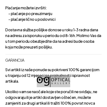
Plaćanje možete izvršiti:
- plaćanje po preuzimanju
- plaćanje lično u poslovnici
Dostavna služba pošiljke donose u roku 1-3 radna dana
na adresu za isporuku u periodu od 8-16h. Molimo Vas da
u tom periodu obezbjedite da na adresi bude osoba
koja može preuzeti pošiljku.
GARANCIJA
Svi artikli iz naše ponude su pokriveni 100% garancijom
u trajanju od 12 mjeseci na orginalnost i ispravnost
artikala.
Ukoliko vam se naočale koje ste poručili ne sviđaju, ne
odgovaraju ili je artikl dostavljen oštećen, možete
zamjeniti za drugi artikal ili tražiti 100% povrat novca