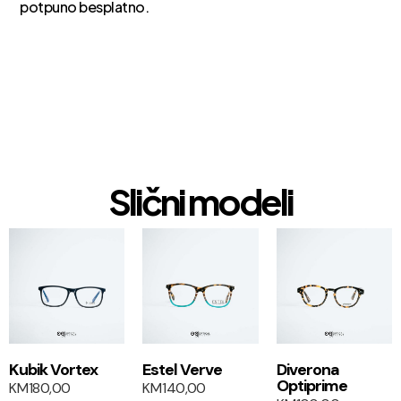
potpuno besplatno.
Slični modeli
1+1
1+1
Kubik Vortex
Estel Verve
Diverona
Optiprime
KM
180,00
KM
140,00