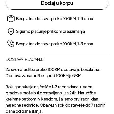
Dodaj u korpu
Besplatna dostava preko 100KM, 1-3 dana
Sigurno plaćanje prilikom preuzimanja
Besplatna dostava preko 100KM, 1-3 dana
DOSTAVA I PLAĆANJE
Za sve narudžbe preko 100KM dostava je besplatna.
Dostava za narudžbe ispod 100KM je 9KM.
Rok isporuke je najčešče 1-3 radna dana, u veće
gradove može biti dostavljeno i za 24h. Narudžbe
kreirane petkom i vikendom, šaljemo prvi radni dan
naredne sedmice. Obavezni rok dostave je do 7 radnih
dana od dana slanja.