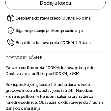
Dodaj u korpu
Besplatna dostava preko 100KM, 1-3 dana
Sigurno plaćanje prilikom preuzimanja
Besplatna dostava preko 100KM, 1-3 dana
DOSTAVA I PLAĆANJE
Za sve narudžbe preko 100KM dostava je besplatna.
Dostava za narudžbe ispod 100KM je 9KM.
Rok isporuke je najčešče 1-3 radna dana, u veće
gradove može biti dostavljeno i za 24h. Narudžbe
kreirane petkom i vikendom, šaljemo prvi radni dan
naredne sedmice. Obavezni rok dostave je do 7 radnih
dana od dana slanja.