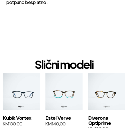
potpuno besplatno.
Slični modeli
1+1
1+1
Kubik Vortex
Estel Verve
Diverona
Optiprime
KM
180,00
KM
140,00