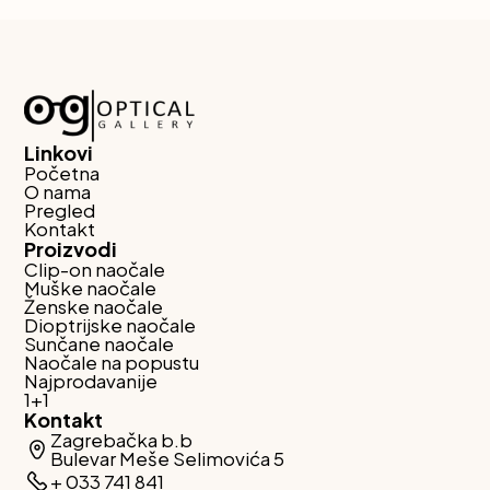
Linkovi
Početna
O nama
Pregled
Kontakt
Proizvodi
Clip-on naočale
Muške naočale
Ženske naočale
Dioptrijske naočale
Sunčane naočale
Naočale na popustu
Najprodavanije
1+1
Kontakt
Zagrebačka b.b
Bulevar Meše Selimovića 5
+ 033 741 841