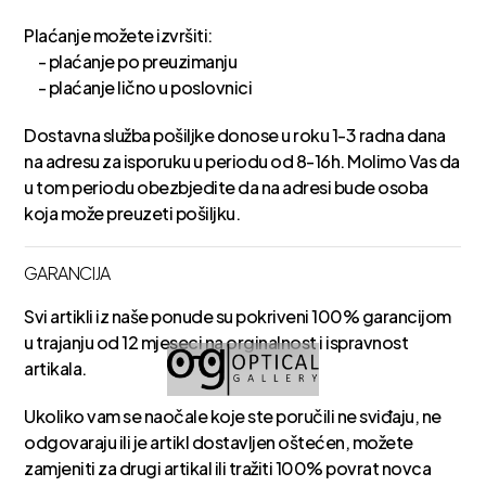
Plaćanje možete izvršiti:
- plaćanje po preuzimanju
- plaćanje lično u poslovnici
Dostavna služba pošiljke donose u roku 1-3 radna dana
na adresu za isporuku u periodu od 8-16h. Molimo Vas da
u tom periodu obezbjedite da na adresi bude osoba
koja može preuzeti pošiljku.
GARANCIJA
Svi artikli iz naše ponude su pokriveni 100% garancijom
u trajanju od 12 mjeseci na orginalnost i ispravnost
artikala.
Ukoliko vam se naočale koje ste poručili ne sviđaju, ne
odgovaraju ili je artikl dostavljen oštećen, možete
zamjeniti za drugi artikal ili tražiti 100% povrat novca