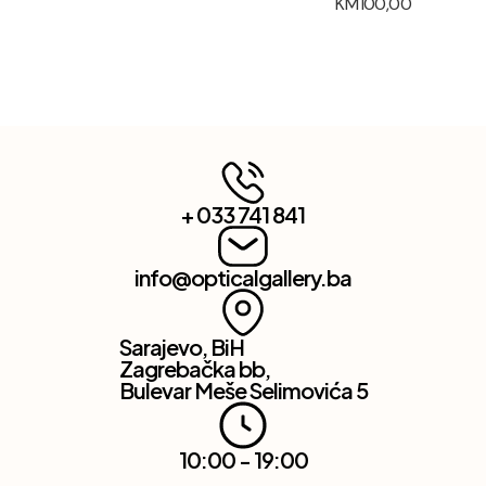
KM
100,00
+ 033 741 841
info@opticalgallery.ba
Sarajevo, BiH
Zagrebačka bb,
Bulevar Meše Selimovića 5
10:00 - 19:00