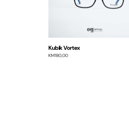
Kubik Vortex
KM
180,00