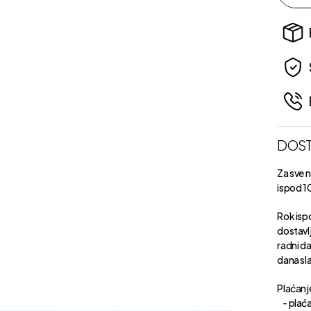
DOST
Za sve 
ispod 1
Rok isp
dostavl
radni d
dana sl
Plaćanje
- plaća