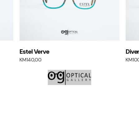
Estel Verve
Dive
KM
140,00
KM
10