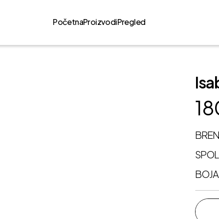
Početna
Proizvodi
Pregled
Isa
18
BRE
SPO
BOJA