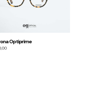
rona Optiprime
0,00