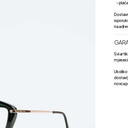
- plaćan
Dostavn
isporuk
na adre
GARA
Svi arti
mjeseci 
Ukoliko 
dostavlj
novca p