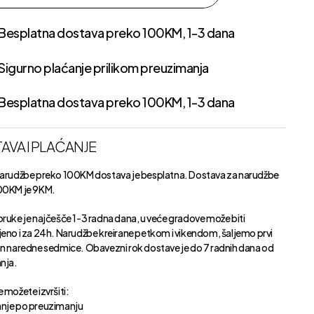
Besplatna dostava preko 100KM, 1-3 dana
Sigurno plaćanje prilikom preuzimanja
Besplatna dostava preko 100KM, 1-3 dana
AVA I PLAĆANJE
narudžbe preko 100KM dostava je besplatna. Dostava za narudžbe
00KM je 9KM.
oruke je najčešče 1-3 radna dana, u veće gradove može biti
jeno i za 24h. Narudžbe kreirane petkom i vikendom, šaljemo prvi
an naredne sedmice. Obavezni rok dostave je do 7 radnih dana od
anja.
 možete izvršiti:
nje po preuzimanju