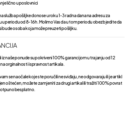
je lično u poslovnici
a služba pošiljke donose u roku 1-3 radna dana na adresu za
u u periodu od 8-16h. Molimo Vas da u tom periodu obezbjedite da
si bude osoba koja može preuzeti pošiljku.
NCIJA
kli iz naše ponude su pokriveni 100% garancijom u trajanju od 12
na orginalnost i ispravnost artikala.
vam se naočale koje ste poručili ne sviđaju, ne odgovaraju ili je artikl
en oštećen, možete zamjeniti za drugi artikal ili tražiti 100% povrat
otpuno besplatno.