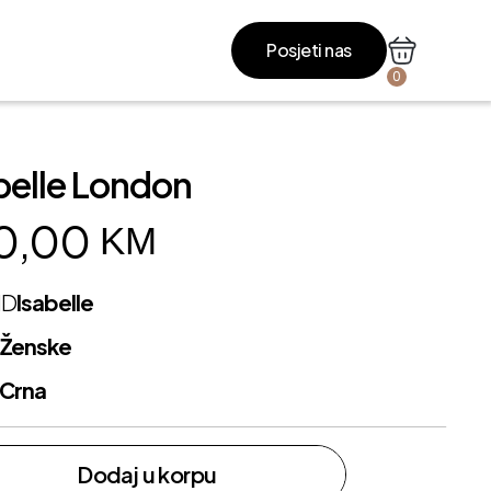
Posjeti nas
0
belle London
0,00
KM
ND
Isabelle
L
Ženske
Crna
Dodaj u korpu