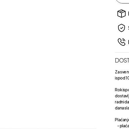
DOST
Za sve 
ispod 1
Rok isp
dostavl
radni d
dana sl
Plaćanje
- plaća