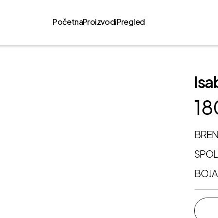
Početna
Proizvodi
Pregled
Isa
18
BRE
SPO
BOJA