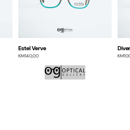
Estel Verve
Dive
KM
140,00
KM
10