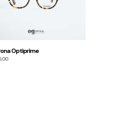
rona Optiprime
0,00