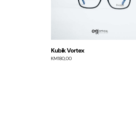
Kubik Vortex
KM
180,00