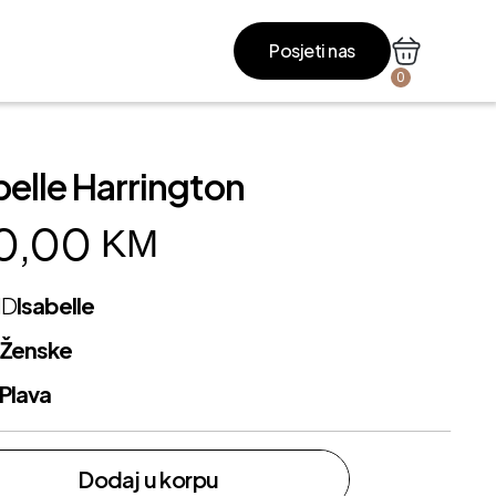
Posjeti nas
0
belle Harrington
0,00
KM
ND
Isabelle
L
Ženske
Plava
Dodaj u korpu