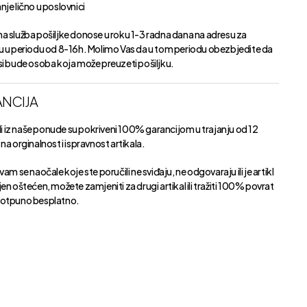
je lično u poslovnici
a služba pošiljke donose u roku 1-3 radna dana na adresu za
u u periodu od 8-16h. Molimo Vas da u tom periodu obezbjedite da
si bude osoba koja može preuzeti pošiljku.
NCIJA
kli iz naše ponude su pokriveni 100% garancijom u trajanju od 12
na orginalnost i ispravnost artikala.
vam se naočale koje ste poručili ne sviđaju, ne odgovaraju ili je artikl
en oštećen, možete zamjeniti za drugi artikal ili tražiti 100% povrat
otpuno besplatno.