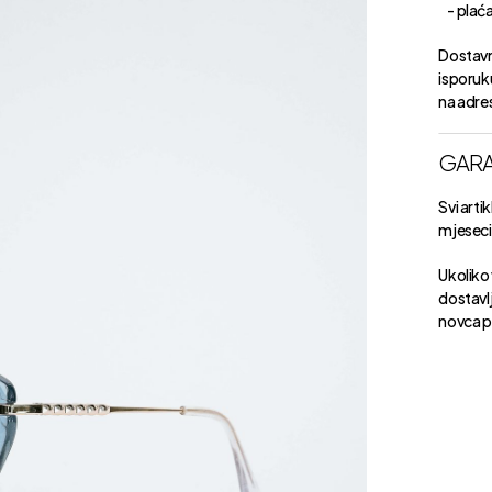
- plaćan
Dostavn
isporuk
na adre
GARA
Svi arti
mjeseci 
Ukoliko 
dostavlj
novca p