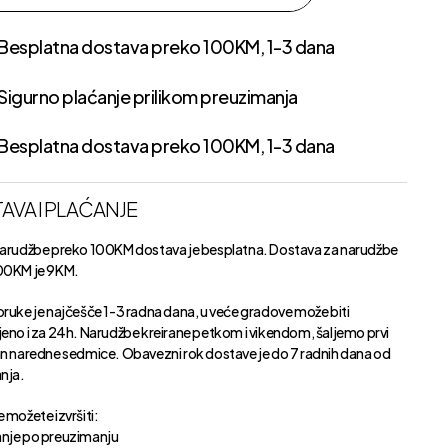
Besplatna dostava preko 100KM, 1-3 dana
Sigurno plaćanje prilikom preuzimanja
Besplatna dostava preko 100KM, 1-3 dana
AVA I PLAĆANJE
narudžbe preko 100KM dostava je besplatna. Dostava za narudžbe
00KM je 9KM.
oruke je najčešče 1-3 radna dana, u veće gradove može biti
jeno i za 24h. Narudžbe kreirane petkom i vikendom, šaljemo prvi
an naredne sedmice. Obavezni rok dostave je do 7 radnih dana od
anja.
 možete izvršiti:
nje po preuzimanju