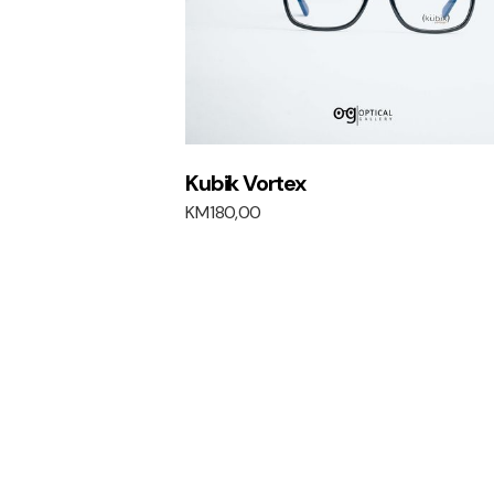
Kubik Vortex
KM
180,00