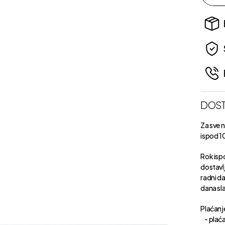
DOST
Za sve 
ispod 1
Rok isp
dostavl
radni d
dana sl
Plaćanje
- plaća