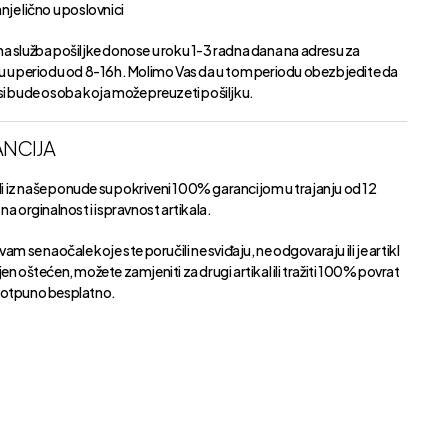
je lično u poslovnici
a služba pošiljke donose u roku 1-3 radna dana na adresu za
u u periodu od 8-16h. Molimo Vas da u tom periodu obezbjedite da
si bude osoba koja može preuzeti pošiljku.
NCIJA
kli iz naše ponude su pokriveni 100% garancijom u trajanju od 12
na orginalnost i ispravnost artikala.
vam se naočale koje ste poručili ne sviđaju, ne odgovaraju ili je artikl
en oštećen, možete zamjeniti za drugi artikal ili tražiti 100% povrat
otpuno besplatno.