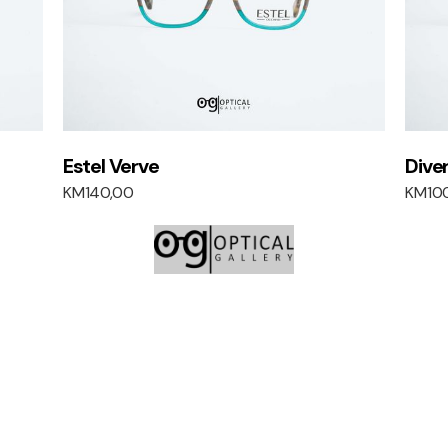
Estel Verve
Dive
KM
140,00
KM
10