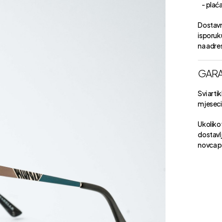
- plaćan
Dostavn
isporuk
na adre
GARA
Svi arti
mjeseci 
Ukoliko 
dostavlj
novca p