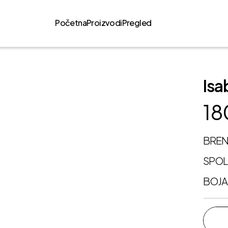
Početna
Proizvodi
Pregled
Isa
18
BRE
SPO
BOJA