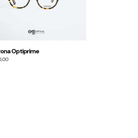
rona Optiprime
0,00