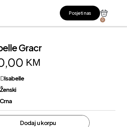
Posjeti nas
0
belle Gracr
0,00
KM
ND
Isabelle
L
Ženski
Crna
Dodaj u korpu