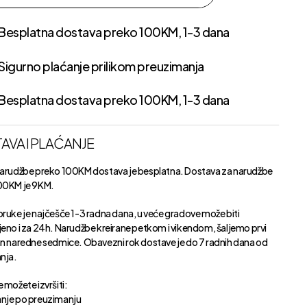
Besplatna dostava preko 100KM, 1-3 dana
Sigurno plaćanje prilikom preuzimanja
Besplatna dostava preko 100KM, 1-3 dana
AVA I PLAĆANJE
narudžbe preko 100KM dostava je besplatna. Dostava za narudžbe
00KM je 9KM.
oruke je najčešče 1-3 radna dana, u veće gradove može biti
jeno i za 24h. Narudžbe kreirane petkom i vikendom, šaljemo prvi
an naredne sedmice. Obavezni rok dostave je do 7 radnih dana od
anja.
 možete izvršiti:
nje po preuzimanju