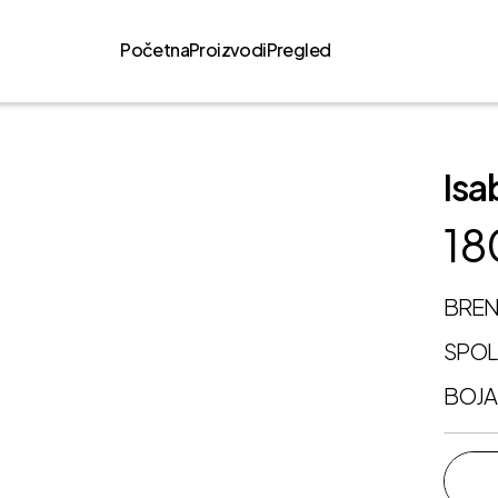
Početna
Proizvodi
Pregled
Isa
18
BRE
SPO
BOJA