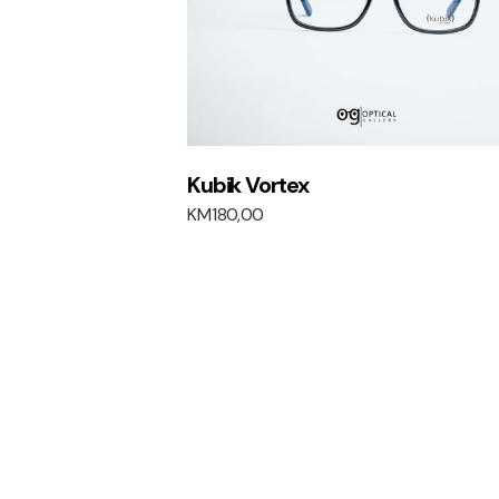
Kubik Vortex
KM
180,00