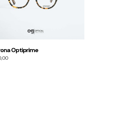
rona Optiprime
0,00