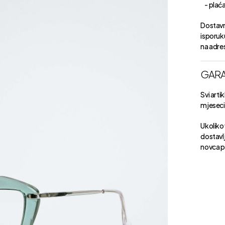
- plaćan
Dostavn
isporuk
na adre
GARA
Svi arti
mjeseci 
Ukoliko 
dostavlj
novca p