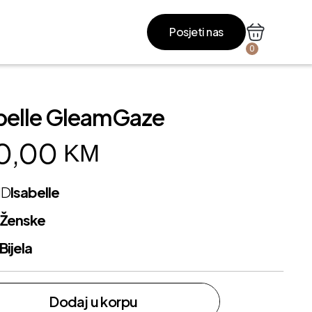
Posjeti nas
0
belle GleamGaze
0,00
KM
ND
Isabelle
L
Ženske
Bijela
Dodaj u korpu