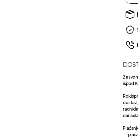
DOST
Za sve 
ispod 1
Rok isp
dostavl
radni d
dana sl
Plaćanje
- plaća