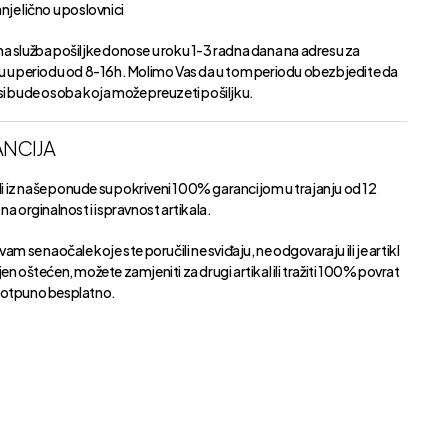
je lično u poslovnici
a služba pošiljke donose u roku 1-3 radna dana na adresu za
u u periodu od 8-16h. Molimo Vas da u tom periodu obezbjedite da
si bude osoba koja može preuzeti pošiljku.
NCIJA
kli iz naše ponude su pokriveni 100% garancijom u trajanju od 12
na orginalnost i ispravnost artikala.
vam se naočale koje ste poručili ne sviđaju, ne odgovaraju ili je artikl
en oštećen, možete zamjeniti za drugi artikal ili tražiti 100% povrat
otpuno besplatno.