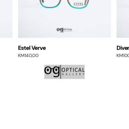
Estel Verve
Dive
KM
140,00
KM
10