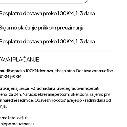
Besplatna dostava preko 100KM, 1-3 dana
Sigurno plaćanje prilikom preuzimanja
Besplatna dostava preko 100KM, 1-3 dana
AVA I PLAĆANJE
narudžbe preko 100KM dostava je besplatna. Dostava za narudžbe
00KM je 9KM.
oruke je najčešče 1-3 radna dana, u veće gradove može biti
jeno i za 24h. Narudžbe kreirane petkom i vikendom, šaljemo prvi
an naredne sedmice. Obavezni rok dostave je do 7 radnih dana od
anja.
 možete izvršiti:
nje po preuzimanju