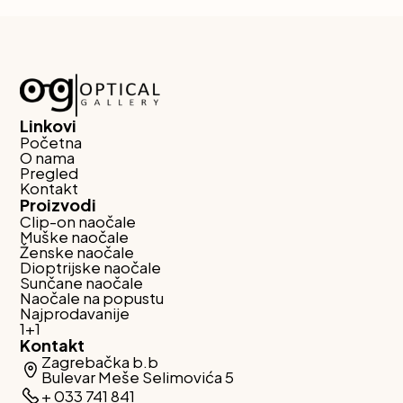
Linkovi
Početna
O nama
Pregled
Kontakt
Proizvodi
Clip-on naočale
Muške naočale
Ženske naočale
Dioptrijske naočale
Sunčane naočale
Naočale na popustu
Najprodavanije
1+1
Kontakt
Zagrebačka b.b
Bulevar Meše Selimovića 5
+ 033 741 841