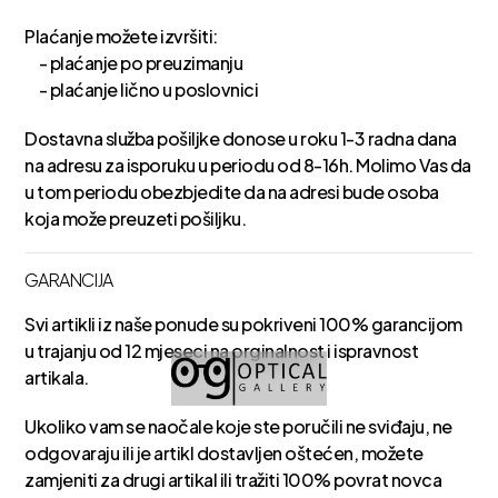
Plaćanje možete izvršiti:
- plaćanje po preuzimanju
- plaćanje lično u poslovnici
Dostavna služba pošiljke donose u roku 1-3 radna dana
na adresu za isporuku u periodu od 8-16h. Molimo Vas da
u tom periodu obezbjedite da na adresi bude osoba
koja može preuzeti pošiljku.
GARANCIJA
Svi artikli iz naše ponude su pokriveni 100% garancijom
u trajanju od 12 mjeseci na orginalnost i ispravnost
artikala.
Ukoliko vam se naočale koje ste poručili ne sviđaju, ne
odgovaraju ili je artikl dostavljen oštećen, možete
zamjeniti za drugi artikal ili tražiti 100% povrat novca