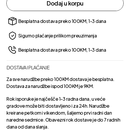
Dodaj u korpu
Besplatna dostava preko 100KM, 1-3 dana
Sigurno plaćanje prilikom preuzimanja
Besplatna dostava preko 100KM, 1-3 dana
DOSTAVA I PLAĆANJE
Za sve narudžbe preko 100KM dostava je besplatna.
Dostava za narudžbe ispod 100KM je 9KM.
Rok isporuke je najčešče 1-3 radna dana, u veće
gradove može biti dostavljeno i za 24h. Narudžbe
kreirane petkom i vikendom, šaljemo prvi radni dan
naredne sedmice. Obavezni rok dostave je do 7 radnih
dana od dana slanja.