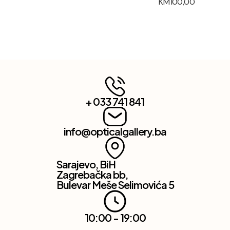
KM
100,00
+ 033 741 841
info@opticalgallery.ba
Sarajevo, BiH
Zagrebačka bb,
Bulevar Meše Selimovića 5
10:00 - 19:00