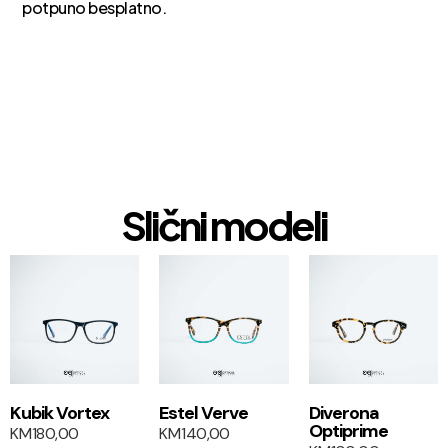
potpuno besplatno.
Slični modeli
1+1
1+1
Kubik Vortex
Estel Verve
Diverona
Optiprime
KM
180,00
KM
140,00