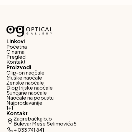
Linkovi
Početna
O nama
Pregled
Kontakt
Proizvodi
Clip-on naočale
Muške naočale
Ženske naočale
Dioptrijske naočale
Sunčane naočale
Naočale na popustu
Najprodavanije
1+1
Kontakt
Zagrebačka b.b
Bulevar Meše Selimovića 5
+ 033 741 841