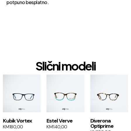
potpuno besplatno.
Slični modeli
1+1
1+1
Kubik Vortex
Estel Verve
Diverona
Optiprime
KM
180,00
KM
140,00