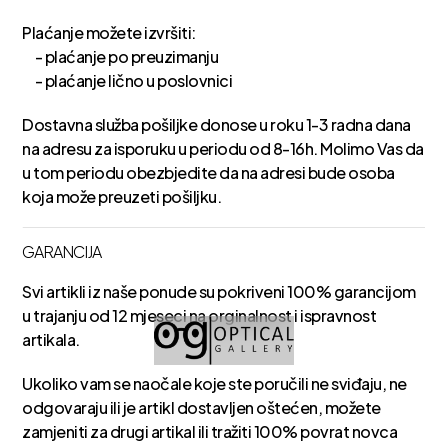
Plaćanje možete izvršiti:
- plaćanje po preuzimanju
- plaćanje lično u poslovnici
Dostavna služba pošiljke donose u roku 1-3 radna dana
na adresu za isporuku u periodu od 8-16h. Molimo Vas da
u tom periodu obezbjedite da na adresi bude osoba
koja može preuzeti pošiljku.
GARANCIJA
Svi artikli iz naše ponude su pokriveni 100% garancijom
u trajanju od 12 mjeseci na orginalnost i ispravnost
artikala.
Ukoliko vam se naočale koje ste poručili ne sviđaju, ne
odgovaraju ili je artikl dostavljen oštećen, možete
zamjeniti za drugi artikal ili tražiti 100% povrat novca