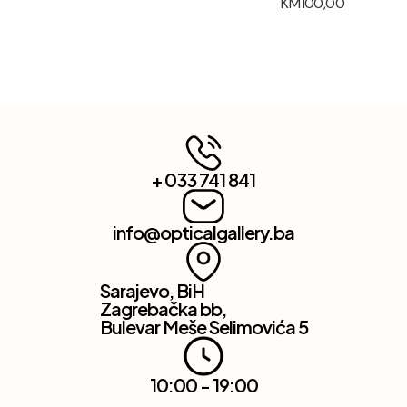
KM
100,00
+ 033 741 841
info@opticalgallery.ba
Sarajevo, BiH
Zagrebačka bb,
Bulevar Meše Selimovića 5
10:00 - 19:00