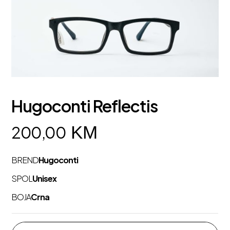
Hugoconti Reflectis
KM
200,00
BREND
Hugoconti
SPOL
Unisex
BOJA
Crna