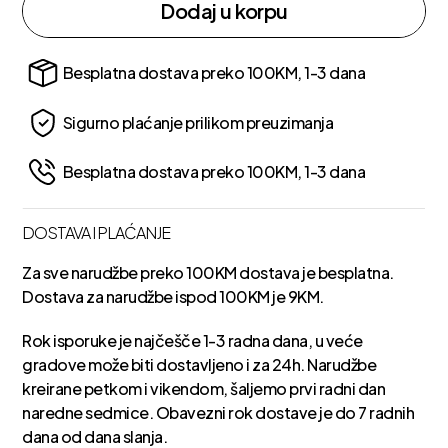
Dodaj u korpu
Besplatna dostava preko 100KM, 1-3 dana
Sigurno plaćanje prilikom preuzimanja
Besplatna dostava preko 100KM, 1-3 dana
DOSTAVA I PLAĆANJE
Za sve narudžbe preko 100KM dostava je besplatna.
Dostava za narudžbe ispod 100KM je 9KM.
Rok isporuke je najčešče 1-3 radna dana, u veće
gradove može biti dostavljeno i za 24h. Narudžbe
kreirane petkom i vikendom, šaljemo prvi radni dan
naredne sedmice. Obavezni rok dostave je do 7 radnih
dana od dana slanja.