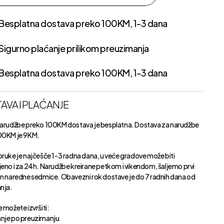
Besplatna dostava preko 100KM, 1-3 dana
Sigurno plaćanje prilikom preuzimanja
Besplatna dostava preko 100KM, 1-3 dana
AVA I PLAĆANJE
narudžbe preko 100KM dostava je besplatna. Dostava za narudžbe
00KM je 9KM.
oruke je najčešče 1-3 radna dana, u veće gradove može biti
jeno i za 24h. Narudžbe kreirane petkom i vikendom, šaljemo prvi
an naredne sedmice. Obavezni rok dostave je do 7 radnih dana od
anja.
 možete izvršiti:
nje po preuzimanju