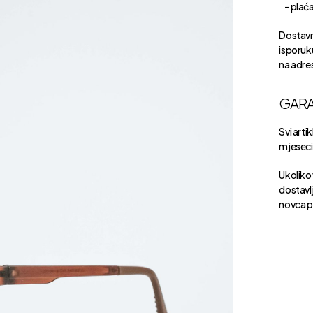
- plaćan
Dostavn
isporuk
na adre
GARA
Svi arti
mjeseci 
Ukoliko 
dostavlj
novca p