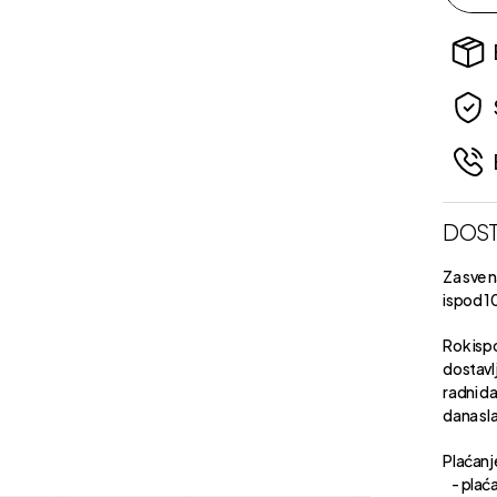
DOST
Za sve 
ispod 1
Rok isp
dostavl
radni d
dana sl
Plaćanje
- plaća