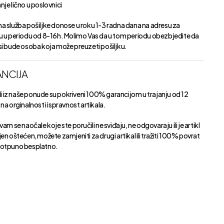
je lično u poslovnici
a služba pošiljke donose u roku 1-3 radna dana na adresu za
u u periodu od 8-16h. Molimo Vas da u tom periodu obezbjedite da
si bude osoba koja može preuzeti pošiljku.
NCIJA
kli iz naše ponude su pokriveni 100% garancijom u trajanju od 12
na orginalnost i ispravnost artikala.
vam se naočale koje ste poručili ne sviđaju, ne odgovaraju ili je artikl
en oštećen, možete zamjeniti za drugi artikal ili tražiti 100% povrat
otpuno besplatno.