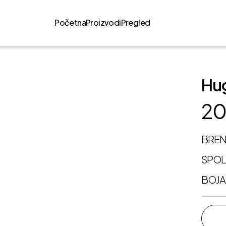
Početna
Proizvodi
Pregled
Hu
20
BRE
SPO
BOJA