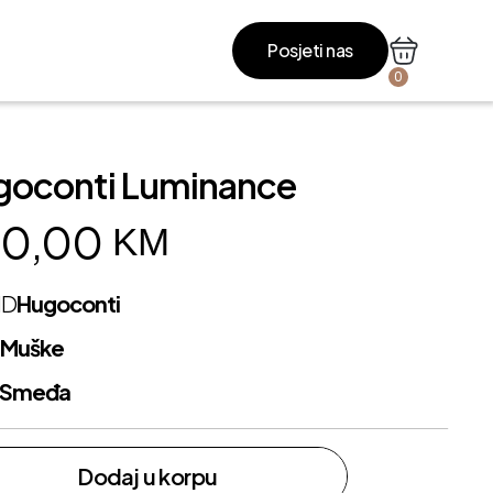
Posjeti nas
0
goconti Luminance
0,00
KM
ND
Hugoconti
L
Muške
Smeđa
Dodaj u korpu