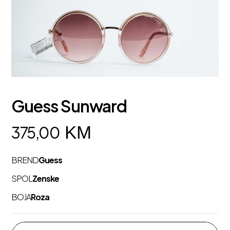
Guess Sunward
KM
375,00
BREND
Guess
SPOL
Zenske
BOJA
Roza