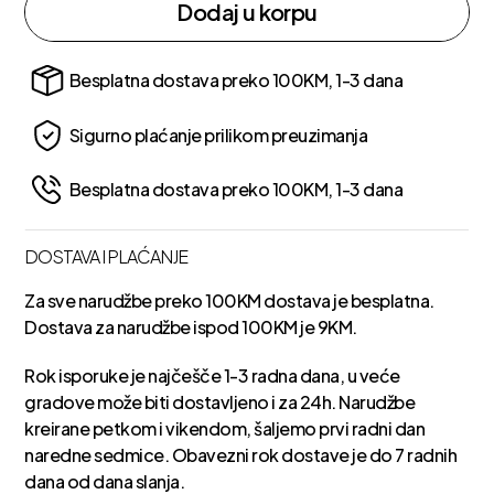
Dodaj u korpu
Besplatna dostava preko 100KM, 1-3 dana
Sigurno plaćanje prilikom preuzimanja
Besplatna dostava preko 100KM, 1-3 dana
DOSTAVA I PLAĆANJE
Za sve narudžbe preko 100KM dostava je besplatna.
Dostava za narudžbe ispod 100KM je 9KM.
Rok isporuke je najčešče 1-3 radna dana, u veće
gradove može biti dostavljeno i za 24h. Narudžbe
kreirane petkom i vikendom, šaljemo prvi radni dan
naredne sedmice. Obavezni rok dostave je do 7 radnih
dana od dana slanja.