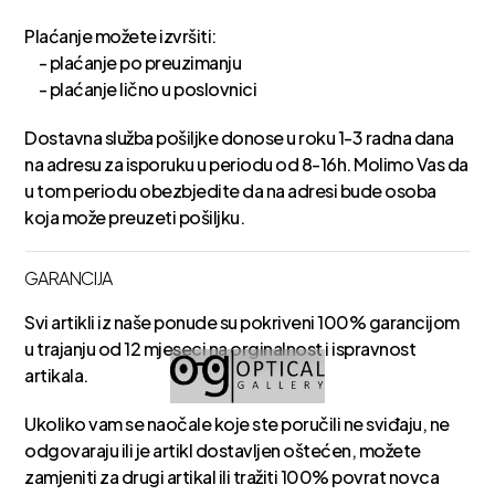
Plaćanje možete izvršiti:
- plaćanje po preuzimanju
- plaćanje lično u poslovnici
Dostavna služba pošiljke donose u roku 1-3 radna dana
na adresu za isporuku u periodu od 8-16h. Molimo Vas da
u tom periodu obezbjedite da na adresi bude osoba
koja može preuzeti pošiljku.
GARANCIJA
Svi artikli iz naše ponude su pokriveni 100% garancijom
u trajanju od 12 mjeseci na orginalnost i ispravnost
artikala.
Ukoliko vam se naočale koje ste poručili ne sviđaju, ne
odgovaraju ili je artikl dostavljen oštećen, možete
zamjeniti za drugi artikal ili tražiti 100% povrat novca