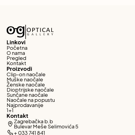
Linkovi
Početna
O nama
Pregled
Kontakt
Proizvodi
Clip-on naočale
Muške naočale
Ženske naočale
Dioptrijske naočale
Sunčane naočale
Naočale na popustu
Najprodavanije
1+1
Kontakt
Zagrebačka b.b
Bulevar Meše Selimovića 5
+ 033 741 841