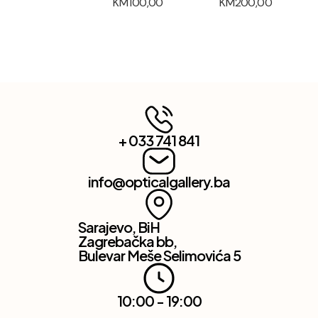
KM
100,00
KM
200,00
+ 033 741 841
info@opticalgallery.ba
Sarajevo, BiH
Zagrebačka bb,
Bulevar Meše Selimovića 5
10:00 - 19:00