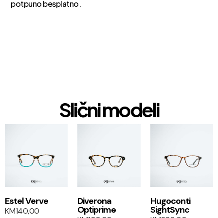
potpuno besplatno.
Slični modeli
1+1
Estel Verve
Diverona
Hugoconti
Optiprime
SightSync
KM
140,00