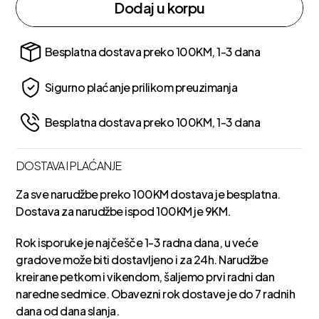
Dodaj u korpu
Besplatna dostava preko 100KM, 1-3 dana
Sigurno plaćanje prilikom preuzimanja
Besplatna dostava preko 100KM, 1-3 dana
DOSTAVA I PLAĆANJE
Za sve narudžbe preko 100KM dostava je besplatna.
Dostava za narudžbe ispod 100KM je 9KM.
Rok isporuke je najčešče 1-3 radna dana, u veće
gradove može biti dostavljeno i za 24h. Narudžbe
kreirane petkom i vikendom, šaljemo prvi radni dan
naredne sedmice. Obavezni rok dostave je do 7 radnih
dana od dana slanja.