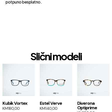
potpuno besplatno.
Slični modeli
1+1
1+1
Kubik Vortex
Estel Verve
Diverona
Optiprime
KM
180,00
KM
140,00