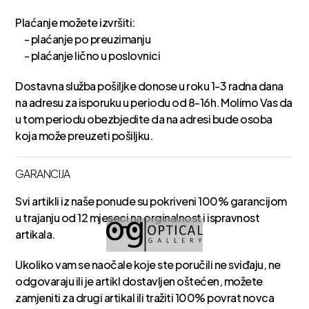
Plaćanje možete izvršiti:
- plaćanje po preuzimanju
- plaćanje lično u poslovnici
Dostavna služba pošiljke donose u roku 1-3 radna dana
na adresu za isporuku u periodu od 8-16h. Molimo Vas da
u tom periodu obezbjedite da na adresi bude osoba
koja može preuzeti pošiljku.
GARANCIJA
Svi artikli iz naše ponude su pokriveni 100% garancijom
u trajanju od 12 mjeseci na orginalnost i ispravnost
artikala.
Ukoliko vam se naočale koje ste poručili ne sviđaju, ne
odgovaraju ili je artikl dostavljen oštećen, možete
zamjeniti za drugi artikal ili tražiti 100% povrat novca