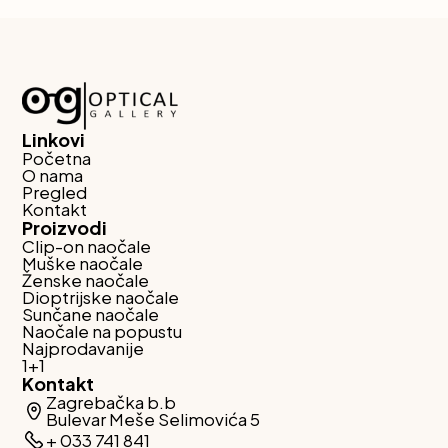
Linkovi
Početna
O nama
Pregled
Kontakt
Proizvodi
Clip-on naočale
Muške naočale
Ženske naočale
Dioptrijske naočale
Sunčane naočale
Naočale na popustu
Najprodavanije
1+1
Kontakt
Zagrebačka b.b
Bulevar Meše Selimovića 5
+ 033 741 841