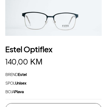
Estel Optiflex
KM
140,00
BREND
Estel
SPOL
Unisex
BOJA
Plava