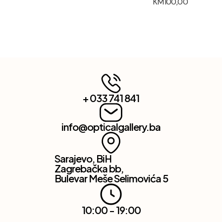
KM
100,00
+ 033 741 841
info@opticalgallery.ba
Sarajevo, BiH
Zagrebačka bb,
Bulevar Meše Selimovića 5
10:00 - 19:00