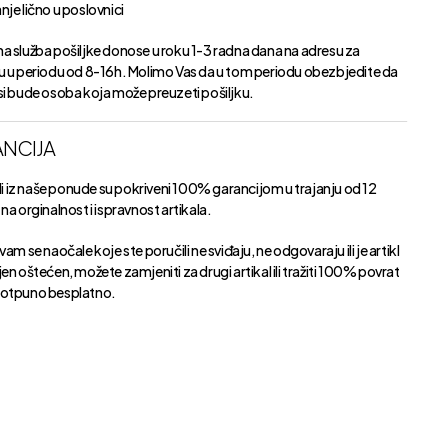
je lično u poslovnici
a služba pošiljke donose u roku 1-3 radna dana na adresu za
u u periodu od 8-16h. Molimo Vas da u tom periodu obezbjedite da
si bude osoba koja može preuzeti pošiljku.
NCIJA
kli iz naše ponude su pokriveni 100% garancijom u trajanju od 12
na orginalnost i ispravnost artikala.
vam se naočale koje ste poručili ne sviđaju, ne odgovaraju ili je artikl
en oštećen, možete zamjeniti za drugi artikal ili tražiti 100% povrat
otpuno besplatno.