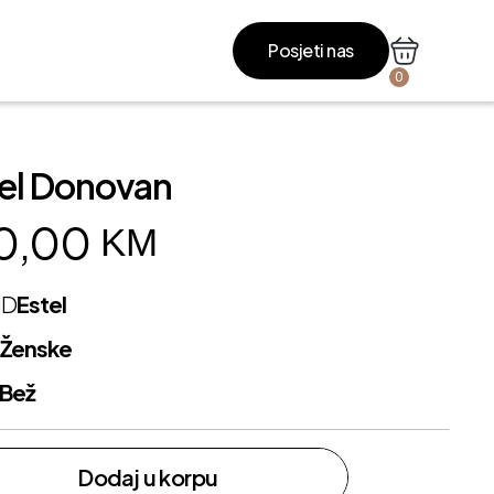
Posjeti nas
0
el Donovan
0,00
KM
ND
Estel
L
Ženske
Bež
Dodaj u korpu