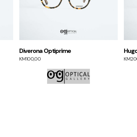
Diverona Optiprime
Hugo
KM
100,00
KM
20