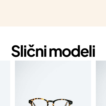
Slični modeli
1+1