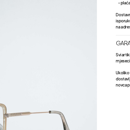
- plaćan
Dostavn
isporuk
na adre
GARA
Svi arti
mjeseci 
Ukoliko 
dostavlj
novca p