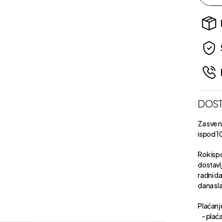
DOST
Za sve 
ispod 1
Rok isp
dostavl
radni d
dana sl
Plaćanje
- plaća