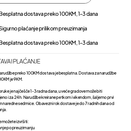
Besplatna dostava preko 100KM, 1-3 dana
Sigurno plaćanje prilikom preuzimanja
Besplatna dostava preko 100KM, 1-3 dana
AVA I PLAĆANJE
narudžbe preko 100KM dostava je besplatna. Dostava za narudžbe
00KM je 9KM.
oruke je najčešče 1-3 radna dana, u veće gradove može biti
jeno i za 24h. Narudžbe kreirane petkom i vikendom, šaljemo prvi
an naredne sedmice. Obavezni rok dostave je do 7 radnih dana od
anja.
 možete izvršiti:
nje po preuzimanju