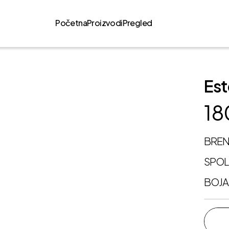
Početna
Proizvodi
Pregled
Est
18
BRE
SPO
BOJA