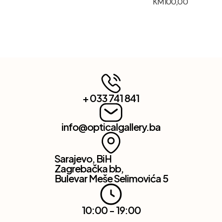
KM
100,00
+ 033 741 841
info@opticalgallery.ba
Sarajevo, BiH
Zagrebačka bb,
Bulevar Meše Selimovića 5
10:00 - 19:00