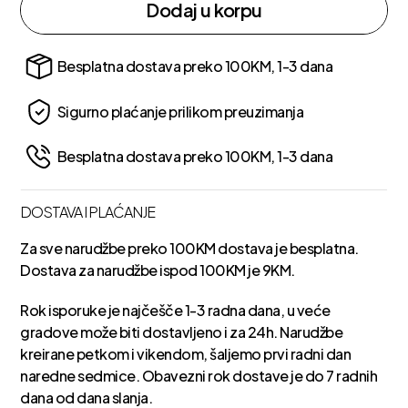
Dodaj u korpu
Besplatna dostava preko 100KM, 1-3 dana
Sigurno plaćanje prilikom preuzimanja
Besplatna dostava preko 100KM, 1-3 dana
DOSTAVA I PLAĆANJE
Za sve narudžbe preko 100KM dostava je besplatna.
Dostava za narudžbe ispod 100KM je 9KM.
Rok isporuke je najčešče 1-3 radna dana, u veće
gradove može biti dostavljeno i za 24h. Narudžbe
kreirane petkom i vikendom, šaljemo prvi radni dan
naredne sedmice. Obavezni rok dostave je do 7 radnih
dana od dana slanja.