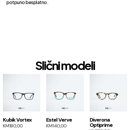
potpuno besplatno.
Slični modeli
1+1
1+1
Kubik Vortex
Estel Verve
Diverona
Optiprime
KM
180,00
KM
140,00