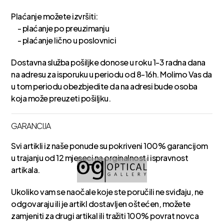
Plaćanje možete izvršiti:
- plaćanje po preuzimanju
- plaćanje lično u poslovnici
Dostavna služba pošiljke donose u roku 1-3 radna dana
na adresu za isporuku u periodu od 8-16h. Molimo Vas da
u tom periodu obezbjedite da na adresi bude osoba
koja može preuzeti pošiljku.
GARANCIJA
Svi artikli iz naše ponude su pokriveni 100% garancijom
u trajanju od 12 mjeseci na orginalnost i ispravnost
artikala.
Ukoliko vam se naočale koje ste poručili ne sviđaju, ne
odgovaraju ili je artikl dostavljen oštećen, možete
zamjeniti za drugi artikal ili tražiti 100% povrat novca