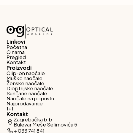
Linkovi
Početna
O nama
Pregled
Kontakt
Proizvodi
Clip-on naočale
Muške naočale
Ženske naočale
Dioptrijske naočale
Sunčane naočale
Naočale na popustu
Najprodavanije
1+1
Kontakt
Zagrebačka b.b
Bulevar Meše Selimovića 5
+ 033 741 841