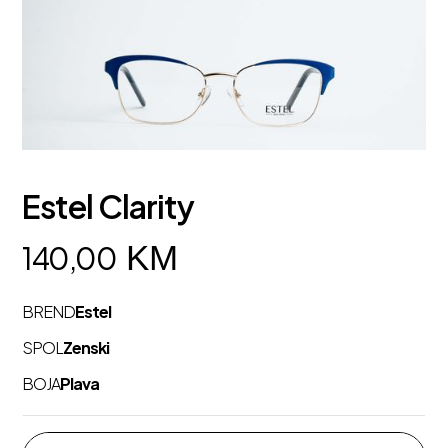
Estel Clarity
KM
140,00
BREND
Estel
SPOL
Zenski
BOJA
Plava