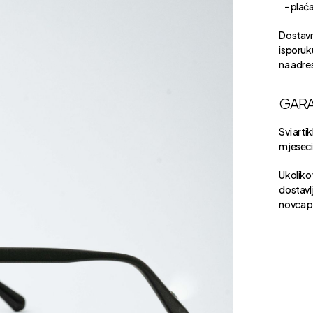
- plaćan
Dostavn
isporuk
na adre
GARA
Svi arti
mjeseci 
Ukoliko 
dostavlj
novca p