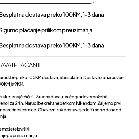
Besplatna dostava preko 100KM, 1-3 dana
Sigurno plaćanje prilikom preuzimanja
Besplatna dostava preko 100KM, 1-3 dana
AVA I PLAĆANJE
narudžbe preko 100KM dostava je besplatna. Dostava za narudžbe
00KM je 9KM.
oruke je najčešče 1-3 radna dana, u veće gradove može biti
jeno i za 24h. Narudžbe kreirane petkom i vikendom, šaljemo prvi
an naredne sedmice. Obavezni rok dostave je do 7 radnih dana od
anja.
 možete izvršiti:
nje po preuzimanju