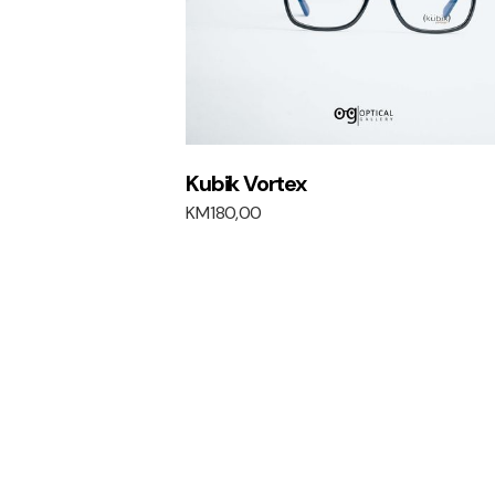
Kubik Vortex
KM
180,00