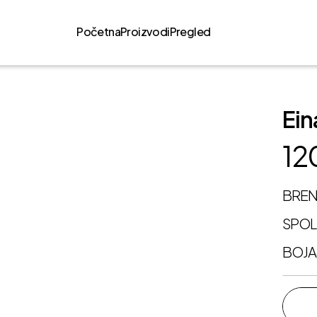
Početna
Proizvodi
Pregled
Ein
12
BRE
SPO
BOJA