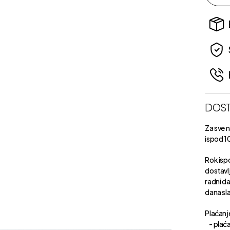
DOST
Za sve 
ispod 1
Rok isp
dostavl
radni d
dana sl
Plaćanje
- plaća