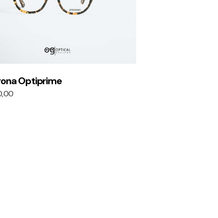
rona Optiprime
0,00