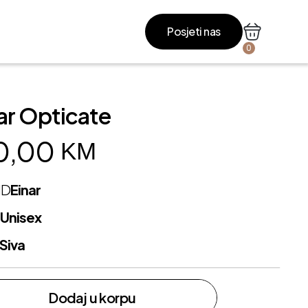
Posjeti nas
0
ar Opticate
0,00
KM
ND
Einar
L
Unisex
Siva
Dodaj u korpu