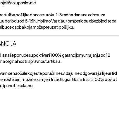
je lično u poslovnici
a služba pošiljke donose u roku 1-3 radna dana na adresu za
u u periodu od 8-16h. Molimo Vas da u tom periodu obezbjedite da
si bude osoba koja može preuzeti pošiljku.
NCIJA
kli iz naše ponude su pokriveni 100% garancijom u trajanju od 12
na orginalnost i ispravnost artikala.
vam se naočale koje ste poručili ne sviđaju, ne odgovaraju ili je artikl
en oštećen, možete zamjeniti za drugi artikal ili tražiti 100% povrat
otpuno besplatno.