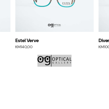
Estel Verve
Dive
KM
140,00
KM
10