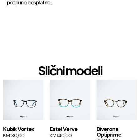
potpuno besplatno.
Slični modeli
1+1
1+1
Kubik Vortex
Estel Verve
Diverona
Optiprime
KM
180,00
KM
140,00