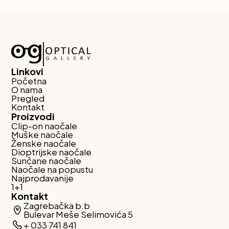
Linkovi
Početna
O nama
Pregled
Kontakt
Proizvodi
Clip-on naočale
Muške naočale
Ženske naočale
Dioptrijske naočale
Sunčane naočale
Naočale na popustu
Najprodavanije
1+1
Kontakt
Zagrebačka b.b
Bulevar Meše Selimovića 5
+ 033 741 841