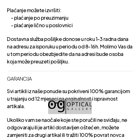
Plaćanje možete izvršiti:
- plaćanje po preuzimanju
- plaćanje lično u poslovnici
Dostavna služba pošiljke donose u roku 1-3 radna dana
na adresu za isporuku u periodu od 8-16h. Molimo Vas da
u tom periodu obezbjedite da na adresi bude osoba
koja može preuzeti pošiljku.
GARANCIJA
Svi artikli iz naše ponude su pokriveni 100% garancijom
u trajanju od 12 mjeseci na orginalnost i ispravnost
artikala.
Ukoliko vam se naočale koje ste poručili ne sviđaju, ne
odgovaraju ili je artikl dostavljen oštećen, možete
zamjeniti za drugi artikal ili tražiti 100% povrat novca