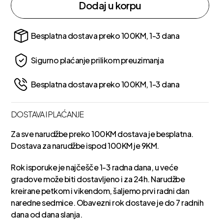
Dodaj u korpu
Besplatna dostava preko 100KM, 1-3 dana
Sigurno plaćanje prilikom preuzimanja
Besplatna dostava preko 100KM, 1-3 dana
DOSTAVA I PLAĆANJE
Za sve narudžbe preko 100KM dostava je besplatna.
Dostava za narudžbe ispod 100KM je 9KM.
Rok isporuke je najčešče 1-3 radna dana, u veće
gradove može biti dostavljeno i za 24h. Narudžbe
kreirane petkom i vikendom, šaljemo prvi radni dan
naredne sedmice. Obavezni rok dostave je do 7 radnih
dana od dana slanja.