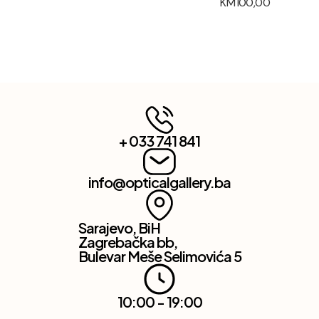
KM
100,00
+ 033 741 841
info@opticalgallery.ba
Sarajevo, BiH
Zagrebačka bb,
Bulevar Meše Selimovića 5
10:00 - 19:00