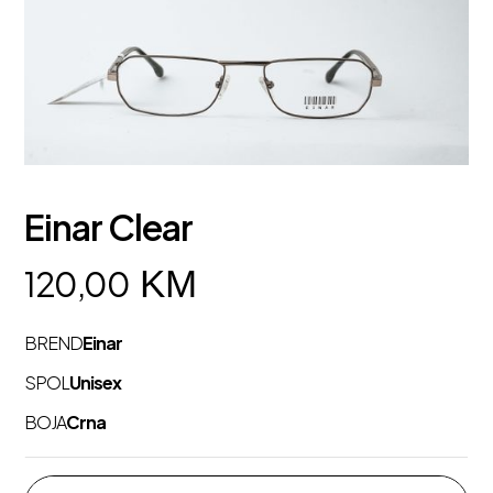
Einar Clear
KM
120,00
BREND
Einar
SPOL
Unisex
BOJA
Crna