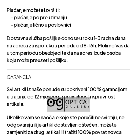
Plaćanje možete izvršiti:
- plaćanje po preuzimanju
- plaćanje lično u poslovnici
Dostavna služba pošiljke donose u roku 1-3 radna dana
na adresu za isporuku u periodu od 8-16h. Molimo Vas da
u tom periodu obezbjedite da na adresi bude osoba
koja može preuzeti pošiljku.
GARANCIJA
Svi artikli iz naše ponude su pokriveni 100% garancijom
u trajanju od 12 mjeseci na orginalnost i ispravnost
artikala.
Ukoliko vam se naočale koje ste poručili ne sviđaju, ne
odgovaraju ili je artikl dostavljen oštećen, možete
zamjeniti za drugi artikal ili tražiti 100% povrat novca