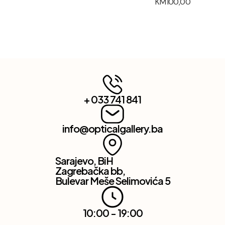
KM
100,00
+ 033 741 841
info@opticalgallery.ba
Sarajevo, BiH
Zagrebačka bb,
Bulevar Meše Selimovića 5
10:00 - 19:00