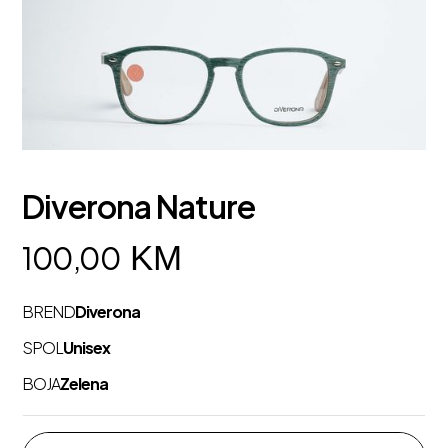
Diverona Nature
KM
100,00
BREND
Diverona
SPOL
Unisex
BOJA
Zelena