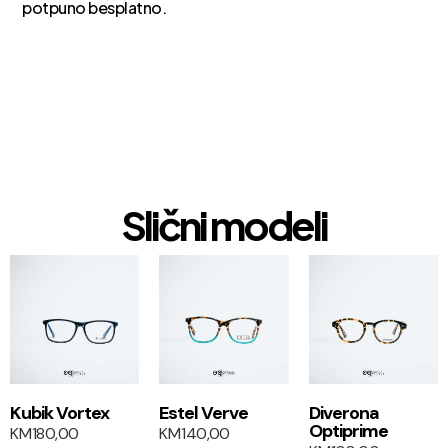
potpuno besplatno.
Slični modeli
1+1
1+1
Kubik Vortex
Estel Verve
Diverona
Optiprime
KM
180,00
KM
140,00