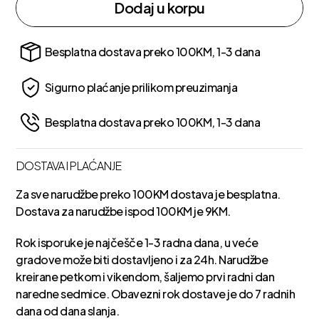
Dodaj u korpu
Besplatna dostava preko 100KM, 1-3 dana
Sigurno plaćanje prilikom preuzimanja
Besplatna dostava preko 100KM, 1-3 dana
DOSTAVA I PLAĆANJE
Za sve narudžbe preko 100KM dostava je besplatna.
Dostava za narudžbe ispod 100KM je 9KM.
Rok isporuke je najčešče 1-3 radna dana, u veće
gradove može biti dostavljeno i za 24h. Narudžbe
kreirane petkom i vikendom, šaljemo prvi radni dan
naredne sedmice. Obavezni rok dostave je do 7 radnih
dana od dana slanja.