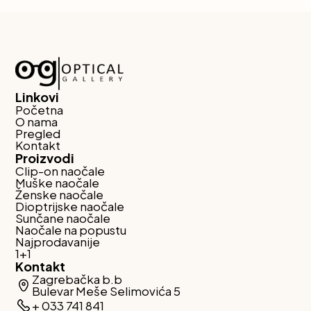
Linkovi
Početna
O nama
Pregled
Kontakt
Proizvodi
Clip-on naočale
Muške naočale
Ženske naočale
Dioptrijske naočale
Sunčane naočale
Naočale na popustu
Najprodavanije
1+1
Kontakt
Zagrebačka b.b
Bulevar Meše Selimovića 5
+ 033 741 841