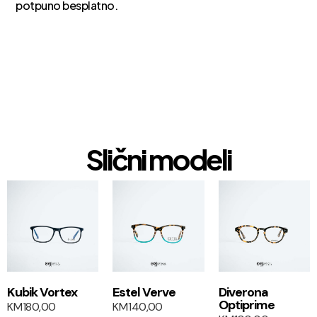
potpuno besplatno.
Slični modeli
1+1
1+1
Kubik Vortex
Estel Verve
Diverona
Optiprime
KM
180,00
KM
140,00