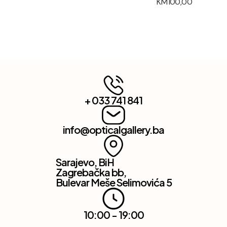
KM
100,00
+ 033 741 841
info@opticalgallery.ba
Sarajevo, BiH
Zagrebačka bb,
Bulevar Meše Selimovića 5
10:00 - 19:00