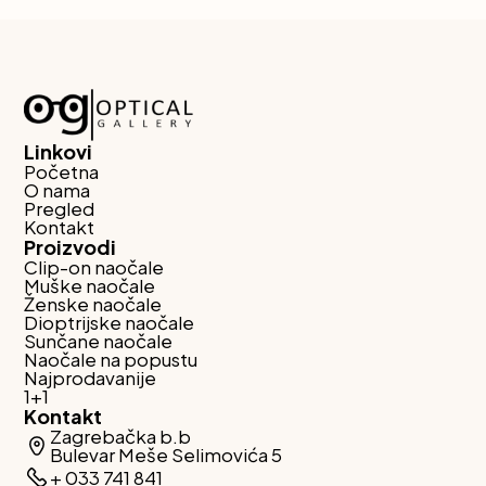
Linkovi
Početna
O nama
Pregled
Kontakt
Proizvodi
Clip-on naočale
Muške naočale
Ženske naočale
Dioptrijske naočale
Sunčane naočale
Naočale na popustu
Najprodavanije
1+1
Kontakt
Zagrebačka b.b
Bulevar Meše Selimovića 5
+ 033 741 841