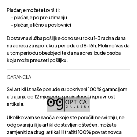
Plaćanje možete izvršiti:
- plaćanje po preuzimanju
- plaćanje lično u poslovnici
Dostavna služba pošiljke donose u roku 1-3 radna dana
na adresu za isporuku u periodu od 8-16h. Molimo Vas da
u tom periodu obezbjedite da na adresi bude osoba
koja može preuzeti pošiljku.
GARANCIJA
Svi artikli iz naše ponude su pokriveni 100% garancijom
u trajanju od 12 mjeseci na orginalnost i ispravnost
artikala.
Ukoliko vam se naočale koje ste poručili ne sviđaju, ne
odgovaraju ili je artikl dostavljen oštećen, možete
zamjeniti za drugi artikal ili tražiti 100% povrat novca