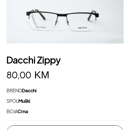
Dacchi Zippy
KM
80,00
BREND
Dacchi
SPOL
Muški
BOJA
Crna