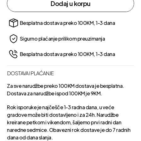
Dodaj u korpu
Besplatna dostava preko 100KM, 1-3 dana
Sigurno plaćanje prilikom preuzimanja
Besplatna dostava preko 100KM, 1-3 dana
DOSTAVA I PLAĆANJE
Za sve narudžbe preko 100KM dostava je besplatna.
Dostava za narudžbe ispod 100KM je 9KM.
Rok isporuke je najčešče 1-3 radna dana, u veće
gradove može biti dostavljeno i za 24h. Narudžbe
kreirane petkom i vikendom, šaljemo prvi radni dan
naredne sedmice. Obavezni rok dostave je do 7 radnih
dana od dana slanja.