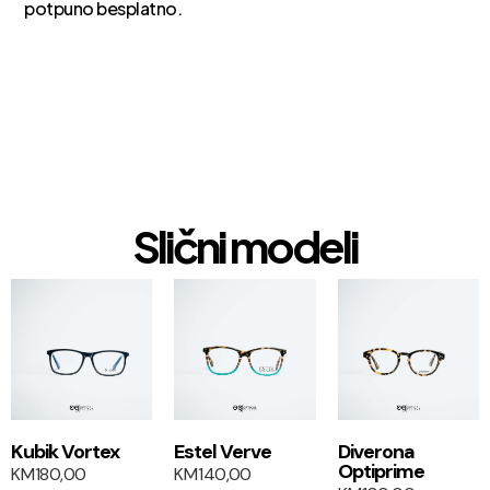
potpuno besplatno.
Slični modeli
1+1
1+1
Kubik Vortex
Estel Verve
Diverona
Optiprime
KM
180,00
KM
140,00