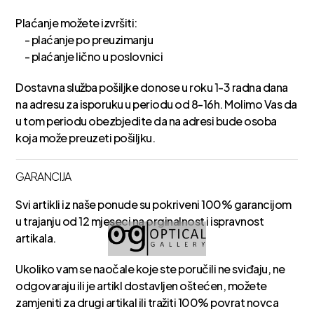
Plaćanje možete izvršiti:
- plaćanje po preuzimanju
- plaćanje lično u poslovnici
Dostavna služba pošiljke donose u roku 1-3 radna dana
na adresu za isporuku u periodu od 8-16h. Molimo Vas da
u tom periodu obezbjedite da na adresi bude osoba
koja može preuzeti pošiljku.
GARANCIJA
Svi artikli iz naše ponude su pokriveni 100% garancijom
u trajanju od 12 mjeseci na orginalnost i ispravnost
artikala.
Ukoliko vam se naočale koje ste poručili ne sviđaju, ne
odgovaraju ili je artikl dostavljen oštećen, možete
zamjeniti za drugi artikal ili tražiti 100% povrat novca