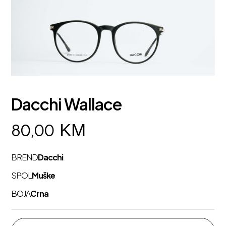
Dacchi Wallace
KM
80,00
BREND
Dacchi
SPOL
Muške
BOJA
Crna