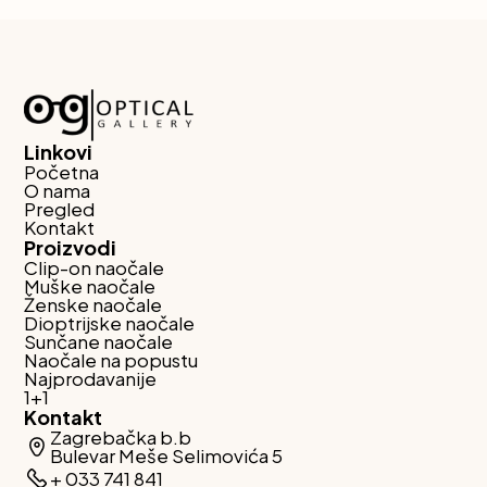
Linkovi
Početna
O nama
Pregled
Kontakt
Proizvodi
Clip-on naočale
Muške naočale
Ženske naočale
Dioptrijske naočale
Sunčane naočale
Naočale na popustu
Najprodavanije
1+1
Kontakt
Zagrebačka b.b
Bulevar Meše Selimovića 5
+ 033 741 841