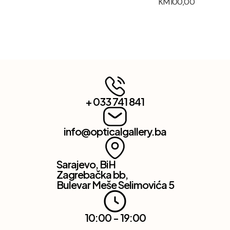
KM
100,00
+ 033 741 841
info@opticalgallery.ba
Sarajevo, BiH
Zagrebačka bb,
Bulevar Meše Selimovića 5
10:00 - 19:00