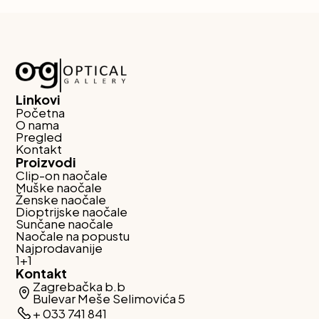
Linkovi
Početna
O nama
Pregled
Kontakt
Proizvodi
Clip-on naočale
Muške naočale
Ženske naočale
Dioptrijske naočale
Sunčane naočale
Naočale na popustu
Najprodavanije
1+1
Kontakt
Zagrebačka b.b
Bulevar Meše Selimovića 5
+ 033 741 841