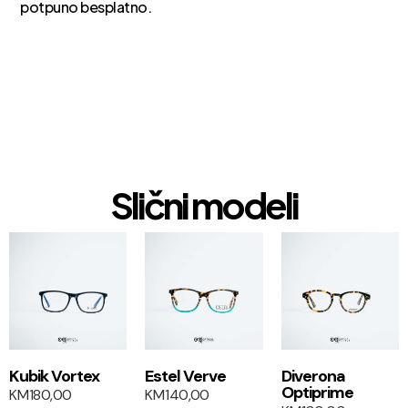
potpuno besplatno.
Slični modeli
1+1
1+1
Kubik Vortex
Estel Verve
Diverona
Optiprime
KM
180,00
KM
140,00