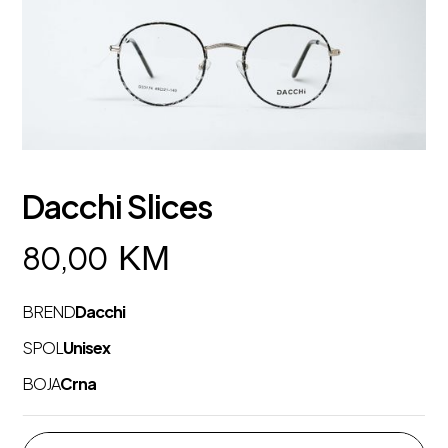
Dacchi Slices
KM
80,00
BREND
Dacchi
SPOL
Unisex
BOJA
Crna