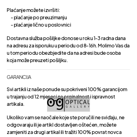
Plaćanje možete izvršiti:
- plaćanje po preuzimanju
- plaćanje lično u poslovnici
Dostavna služba pošiljke donose u roku 1-3 radna dana
na adresu za isporuku u periodu od 8-16h. Molimo Vas da
u tom periodu obezbjedite da na adresi bude osoba
koja može preuzeti pošiljku.
GARANCIJA
Svi artikli iz naše ponude su pokriveni 100% garancijom
u trajanju od 12 mjeseci na orginalnost i ispravnost
artikala.
Ukoliko vam se naočale koje ste poručili ne sviđaju, ne
odgovaraju ili je artikl dostavljen oštećen, možete
zamjeniti za drugi artikal ili tražiti 100% povrat novca