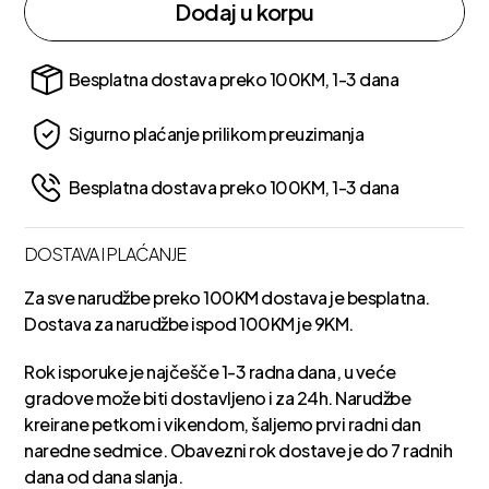
Dodaj u korpu
Besplatna dostava preko 100KM, 1-3 dana
Sigurno plaćanje prilikom preuzimanja
Besplatna dostava preko 100KM, 1-3 dana
DOSTAVA I PLAĆANJE
Za sve narudžbe preko 100KM dostava je besplatna.
Dostava za narudžbe ispod 100KM je 9KM.
Rok isporuke je najčešče 1-3 radna dana, u veće
gradove može biti dostavljeno i za 24h. Narudžbe
kreirane petkom i vikendom, šaljemo prvi radni dan
naredne sedmice. Obavezni rok dostave je do 7 radnih
dana od dana slanja.