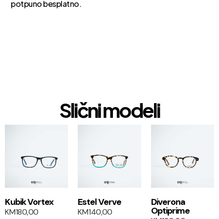
potpuno besplatno.
Slični modeli
1+1
1+1
Kubik Vortex
Estel Verve
Diverona
Optiprime
KM
180,00
KM
140,00