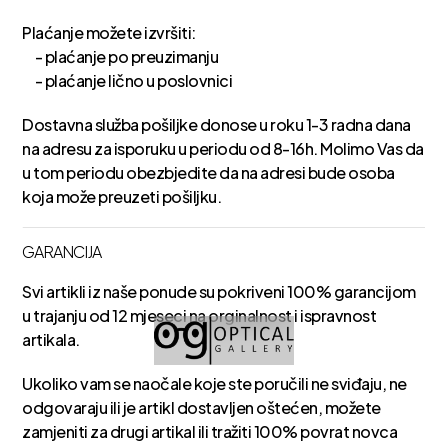
Plaćanje možete izvršiti:
- plaćanje po preuzimanju
- plaćanje lično u poslovnici
Dostavna služba pošiljke donose u roku 1-3 radna dana
na adresu za isporuku u periodu od 8-16h. Molimo Vas da
u tom periodu obezbjedite da na adresi bude osoba
koja može preuzeti pošiljku.
GARANCIJA
Svi artikli iz naše ponude su pokriveni 100% garancijom
u trajanju od 12 mjeseci na orginalnost i ispravnost
artikala.
Ukoliko vam se naočale koje ste poručili ne sviđaju, ne
odgovaraju ili je artikl dostavljen oštećen, možete
zamjeniti za drugi artikal ili tražiti 100% povrat novca