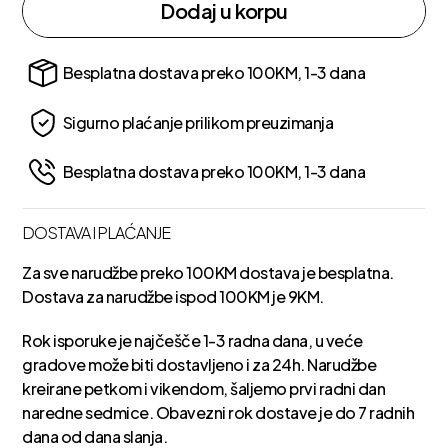
Dodaj u korpu
Besplatna dostava preko 100KM, 1-3 dana
Sigurno plaćanje prilikom preuzimanja
Besplatna dostava preko 100KM, 1-3 dana
DOSTAVA I PLAĆANJE
Za sve narudžbe preko 100KM dostava je besplatna.
Dostava za narudžbe ispod 100KM je 9KM.
Rok isporuke je najčešče 1-3 radna dana, u veće
gradove može biti dostavljeno i za 24h. Narudžbe
kreirane petkom i vikendom, šaljemo prvi radni dan
naredne sedmice. Obavezni rok dostave je do 7 radnih
dana od dana slanja.