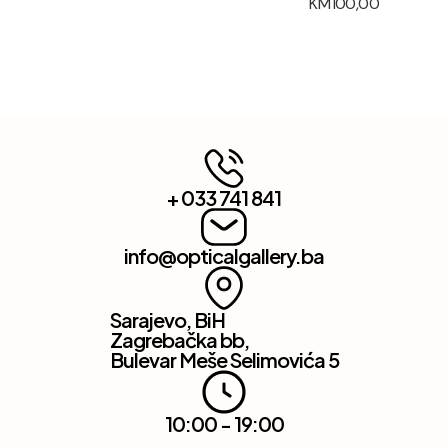
KM
100,00
+ 033 741 841
info@opticalgallery.ba
Sarajevo, BiH
Zagrebačka bb,
Bulevar Meše Selimovića 5
10:00 - 19:00