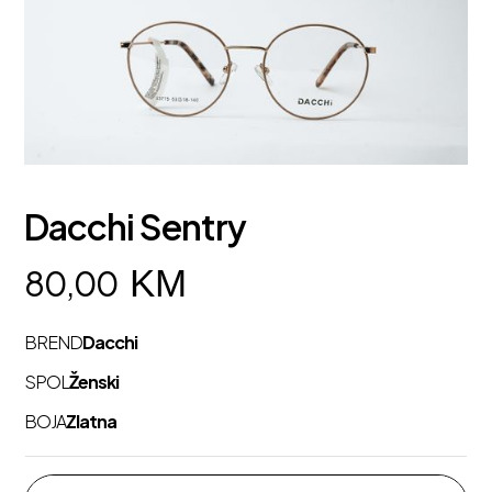
Dacchi Sentry
KM
80,00
BREND
Dacchi
SPOL
Ženski
BOJA
Zlatna