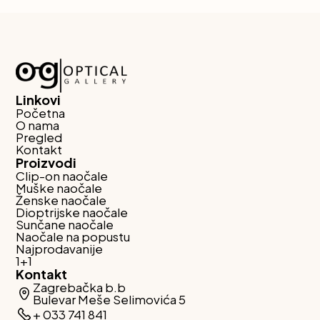
Linkovi
Početna
O nama
Pregled
Kontakt
Proizvodi
Clip-on naočale
Muške naočale
Ženske naočale
Dioptrijske naočale
Sunčane naočale
Naočale na popustu
Najprodavanije
1+1
Kontakt
Zagrebačka b.b
Bulevar Meše Selimovića 5
+ 033 741 841