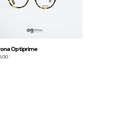
rona Optiprime
0,00