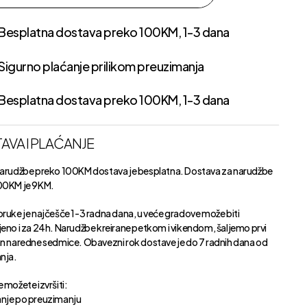
Besplatna dostava preko 100KM, 1-3 dana
Sigurno plaćanje prilikom preuzimanja
Besplatna dostava preko 100KM, 1-3 dana
AVA I PLAĆANJE
narudžbe preko 100KM dostava je besplatna. Dostava za narudžbe
00KM je 9KM.
oruke je najčešče 1-3 radna dana, u veće gradove može biti
jeno i za 24h. Narudžbe kreirane petkom i vikendom, šaljemo prvi
an naredne sedmice. Obavezni rok dostave je do 7 radnih dana od
anja.
 možete izvršiti:
nje po preuzimanju