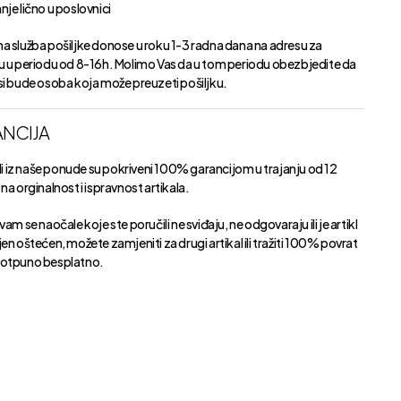
je lično u poslovnici
a služba pošiljke donose u roku 1-3 radna dana na adresu za
u u periodu od 8-16h. Molimo Vas da u tom periodu obezbjedite da
si bude osoba koja može preuzeti pošiljku.
NCIJA
kli iz naše ponude su pokriveni 100% garancijom u trajanju od 12
na orginalnost i ispravnost artikala.
vam se naočale koje ste poručili ne sviđaju, ne odgovaraju ili je artikl
en oštećen, možete zamjeniti za drugi artikal ili tražiti 100% povrat
otpuno besplatno.