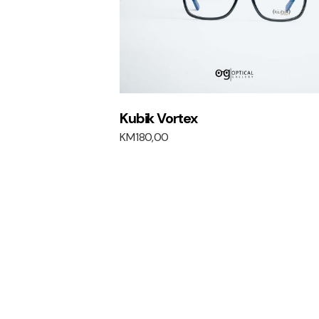
Kubik Vortex
KM
180,00