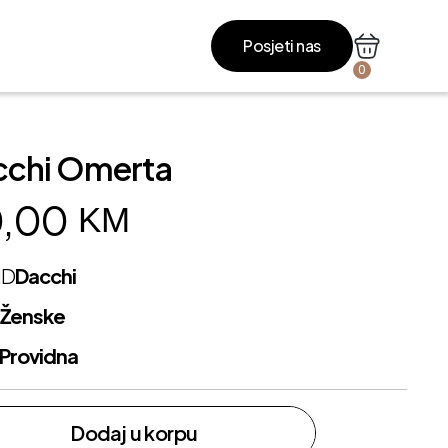
Posjeti nas
0
cchi Omerta
,00
KM
ND
Dacchi
L
Ženske
Providna
Dodaj u korpu