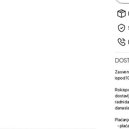
DOST
Za sve 
ispod 1
Rok isp
dostavl
radni d
dana sl
Plaćanje
- plaća