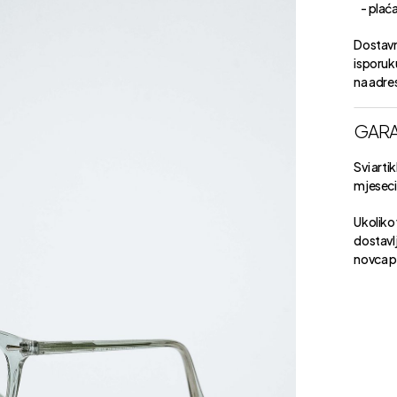
- plaćan
Dostavn
isporuk
na adre
GARA
Svi arti
mjeseci 
Ukoliko 
dostavlj
novca p