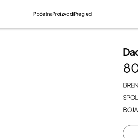
Početna
Proizvodi
Pregled
Da
80
BRE
SPO
BOJA