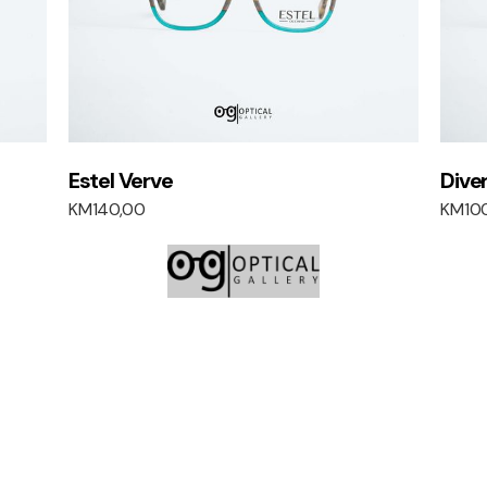
Estel Verve
Dive
KM
140,00
KM
10