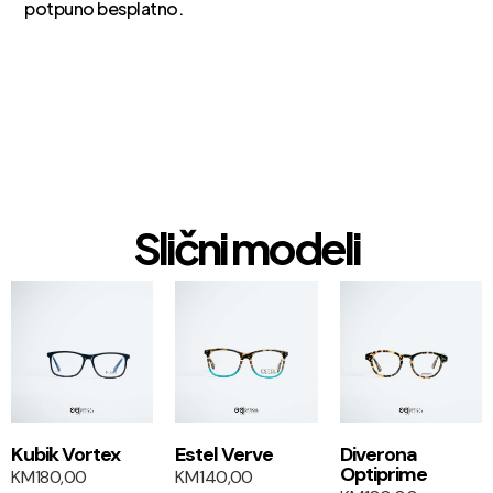
potpuno besplatno.
Slični modeli
1+1
1+1
Kubik Vortex
Estel Verve
Diverona
Optiprime
KM
180,00
KM
140,00