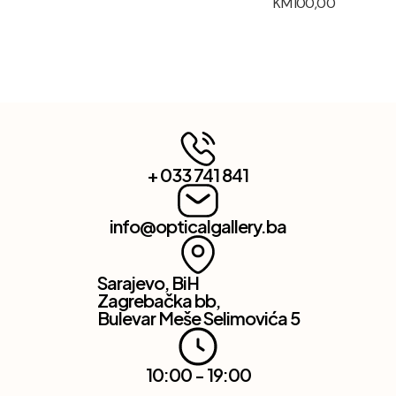
KM
100,00
+ 033 741 841
info@opticalgallery.ba
Sarajevo, BiH
Zagrebačka bb,
Bulevar Meše Selimovića 5
10:00 - 19:00