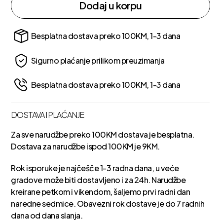
Dodaj u korpu
Besplatna dostava preko 100KM, 1-3 dana
Sigurno plaćanje prilikom preuzimanja
Besplatna dostava preko 100KM, 1-3 dana
DOSTAVA I PLAĆANJE
Za sve narudžbe preko 100KM dostava je besplatna.
Dostava za narudžbe ispod 100KM je 9KM.
Rok isporuke je najčešče 1-3 radna dana, u veće
gradove može biti dostavljeno i za 24h. Narudžbe
kreirane petkom i vikendom, šaljemo prvi radni dan
naredne sedmice. Obavezni rok dostave je do 7 radnih
dana od dana slanja.