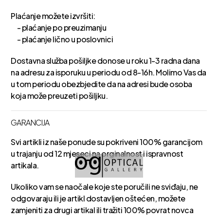
Plaćanje možete izvršiti:
- plaćanje po preuzimanju
- plaćanje lično u poslovnici
Dostavna služba pošiljke donose u roku 1-3 radna dana
na adresu za isporuku u periodu od 8-16h. Molimo Vas da
u tom periodu obezbjedite da na adresi bude osoba
koja može preuzeti pošiljku.
GARANCIJA
Svi artikli iz naše ponude su pokriveni 100% garancijom
u trajanju od 12 mjeseci na orginalnost i ispravnost
artikala.
Ukoliko vam se naočale koje ste poručili ne sviđaju, ne
odgovaraju ili je artikl dostavljen oštećen, možete
zamjeniti za drugi artikal ili tražiti 100% povrat novca