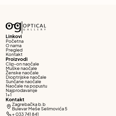
Linkovi
Početna
O nama
Pregled
Kontakt
Proizvodi
Clip-on naočale
Muške naočale
Ženske naočale
Dioptrijske naočale
Sunčane naočale
Naočale na popustu
Najprodavanije
1+1
Kontakt
Zagrebačka b.b
Bulevar Meše Selimovića 5
+ 033 741 841