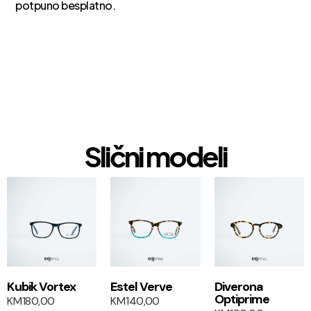
potpuno besplatno.
Slični modeli
1+1
1+1
Kubik Vortex
Estel Verve
Diverona
Optiprime
KM
180,00
KM
140,00