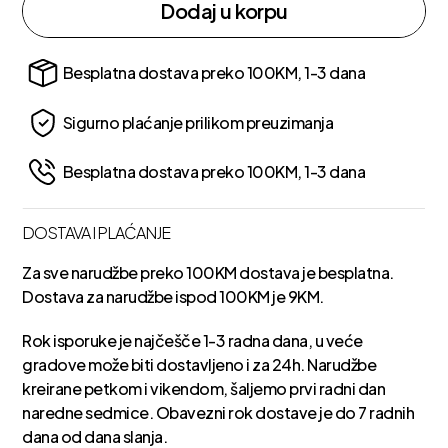
Dodaj u korpu
Besplatna dostava preko 100KM, 1-3 dana
Sigurno plaćanje prilikom preuzimanja
Besplatna dostava preko 100KM, 1-3 dana
DOSTAVA I PLAĆANJE
Za sve narudžbe preko 100KM dostava je besplatna.
Dostava za narudžbe ispod 100KM je 9KM.
Rok isporuke je najčešče 1-3 radna dana, u veće
gradove može biti dostavljeno i za 24h. Narudžbe
kreirane petkom i vikendom, šaljemo prvi radni dan
naredne sedmice. Obavezni rok dostave je do 7 radnih
dana od dana slanja.