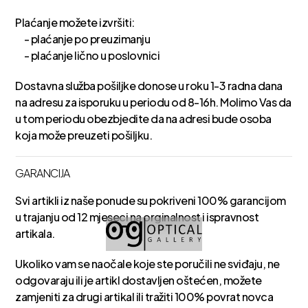
Plaćanje možete izvršiti:
- plaćanje po preuzimanju
- plaćanje lično u poslovnici
Dostavna služba pošiljke donose u roku 1-3 radna dana
na adresu za isporuku u periodu od 8-16h. Molimo Vas da
u tom periodu obezbjedite da na adresi bude osoba
koja može preuzeti pošiljku.
GARANCIJA
Svi artikli iz naše ponude su pokriveni 100% garancijom
u trajanju od 12 mjeseci na orginalnost i ispravnost
artikala.
Ukoliko vam se naočale koje ste poručili ne sviđaju, ne
odgovaraju ili je artikl dostavljen oštećen, možete
zamjeniti za drugi artikal ili tražiti 100% povrat novca