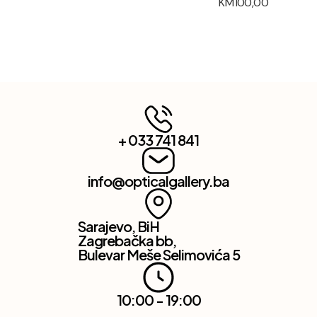
KM
100,00
+ 033 741 841
info@opticalgallery.ba
Sarajevo, BiH
Zagrebačka bb,
Bulevar Meše Selimovića 5
10:00 - 19:00