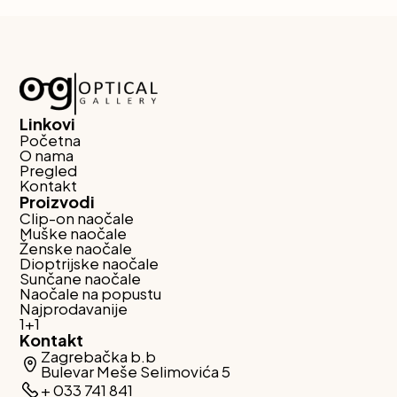
Linkovi
Početna
O nama
Pregled
Kontakt
Proizvodi
Clip-on naočale
Muške naočale
Ženske naočale
Dioptrijske naočale
Sunčane naočale
Naočale na popustu
Najprodavanije
1+1
Kontakt
Zagrebačka b.b
Bulevar Meše Selimovića 5
+ 033 741 841