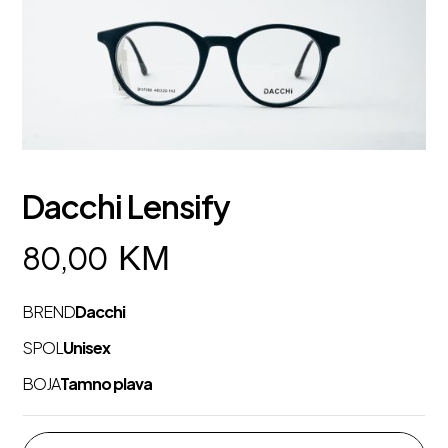
Dacchi Lensify
KM
80,00
BREND
Dacchi
SPOL
Unisex
BOJA
Tamno plava