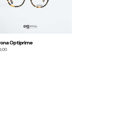
rona Optiprime
0,00