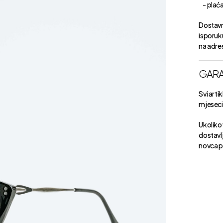
- plaćan
Dostavn
isporuk
na adre
GARA
Svi arti
mjeseci 
Ukoliko 
dostavlj
novca p