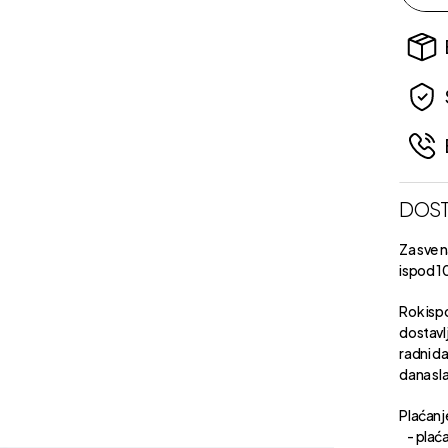
DOST
Za sve 
ispod 1
Rok isp
dostavl
radni d
dana sl
Plaćanje
- plaća