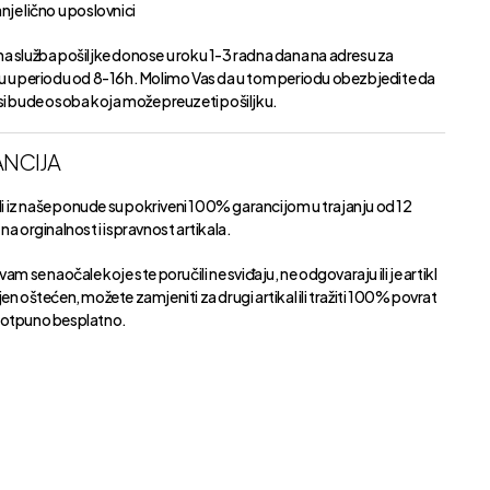
je lično u poslovnici
a služba pošiljke donose u roku 1-3 radna dana na adresu za
u u periodu od 8-16h. Molimo Vas da u tom periodu obezbjedite da
si bude osoba koja može preuzeti pošiljku.
NCIJA
kli iz naše ponude su pokriveni 100% garancijom u trajanju od 12
na orginalnost i ispravnost artikala.
vam se naočale koje ste poručili ne sviđaju, ne odgovaraju ili je artikl
en oštećen, možete zamjeniti za drugi artikal ili tražiti 100% povrat
otpuno besplatno.