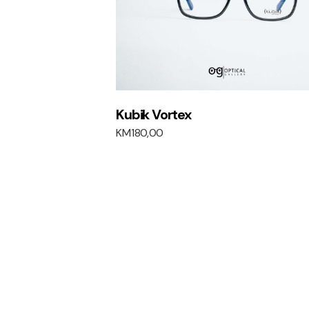
Kubik Vortex
KM
180,00