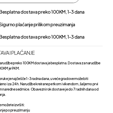
Besplatna dostava preko 100KM, 1-3 dana
Sigurno plaćanje prilikom preuzimanja
Besplatna dostava preko 100KM, 1-3 dana
AVA I PLAĆANJE
narudžbe preko 100KM dostava je besplatna. Dostava za narudžbe
00KM je 9KM.
oruke je najčešče 1-3 radna dana, u veće gradove može biti
jeno i za 24h. Narudžbe kreirane petkom i vikendom, šaljemo prvi
an naredne sedmice. Obavezni rok dostave je do 7 radnih dana od
anja.
 možete izvršiti:
nje po preuzimanju