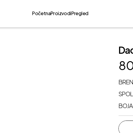
Početna
Proizvodi
Pregled
Dac
80
BRE
SPO
BOJA