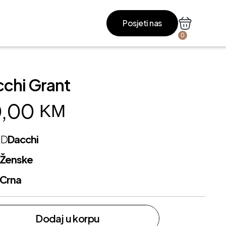
Posjeti nas
0
chi Grant
,00
KM
ND
Dacchi
L
Ženske
Crna
Dodaj u korpu