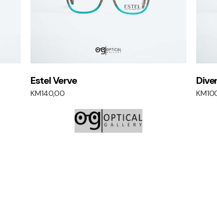
Estel Verve
Dive
KM
140,00
KM
10