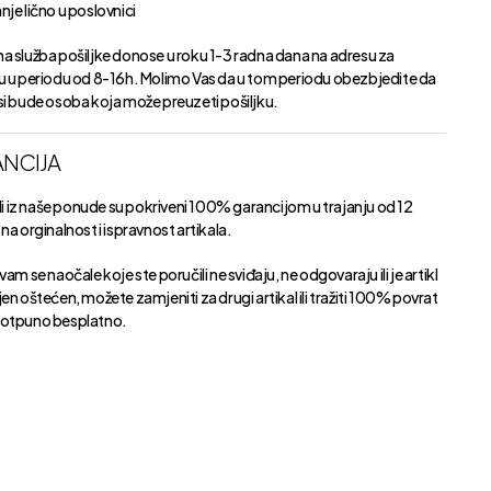
je lično u poslovnici
a služba pošiljke donose u roku 1-3 radna dana na adresu za
u u periodu od 8-16h. Molimo Vas da u tom periodu obezbjedite da
si bude osoba koja može preuzeti pošiljku.
NCIJA
kli iz naše ponude su pokriveni 100% garancijom u trajanju od 12
na orginalnost i ispravnost artikala.
vam se naočale koje ste poručili ne sviđaju, ne odgovaraju ili je artikl
en oštećen, možete zamjeniti za drugi artikal ili tražiti 100% povrat
otpuno besplatno.