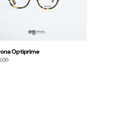
rona Optiprime
0,00