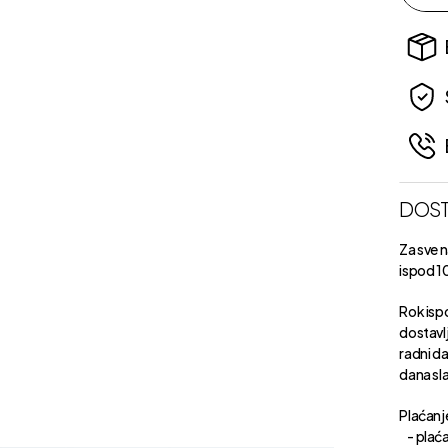
DOST
Za sve 
ispod 1
Rok isp
dostavl
radni d
dana sl
Plaćanje
- plaća