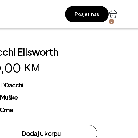
Posjeti nas
0
chi Ellsworth
,00
KM
ND
Dacchi
L
Muške
Crna
Dodaj u korpu