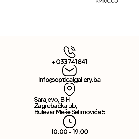
KM
100,00
+ 033 741 841
info@opticalgallery.ba
Sarajevo, BiH
Zagrebačka bb,
Bulevar Meše Selimovića 5
10:00 - 19:00