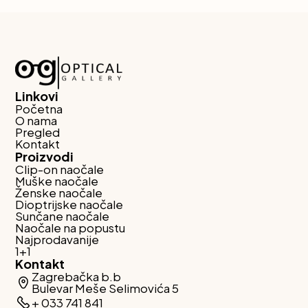
Linkovi
Početna
O nama
Pregled
Kontakt
Proizvodi
Clip-on naočale
Muške naočale
Ženske naočale
Dioptrijske naočale
Sunčane naočale
Naočale na popustu
Najprodavanije
1+1
Kontakt
Zagrebačka b.b
Bulevar Meše Selimovića 5
+ 033 741 841