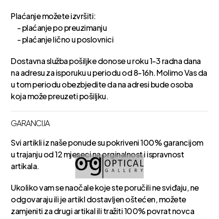
Plaćanje možete izvršiti:
- plaćanje po preuzimanju
- plaćanje lično u poslovnici
Dostavna služba pošiljke donose u roku 1-3 radna dana
na adresu za isporuku u periodu od 8-16h. Molimo Vas da
u tom periodu obezbjedite da na adresi bude osoba
koja može preuzeti pošiljku.
GARANCIJA
Svi artikli iz naše ponude su pokriveni 100% garancijom
u trajanju od 12 mjeseci na orginalnost i ispravnost
artikala.
Ukoliko vam se naočale koje ste poručili ne sviđaju, ne
odgovaraju ili je artikl dostavljen oštećen, možete
zamjeniti za drugi artikal ili tražiti 100% povrat novca