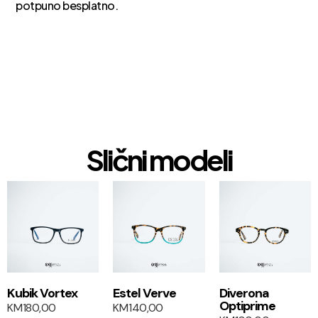
potpuno besplatno.
Slični modeli
1+1
1+1
Kubik Vortex
Estel Verve
Diverona
Optiprime
KM
180,00
KM
140,00