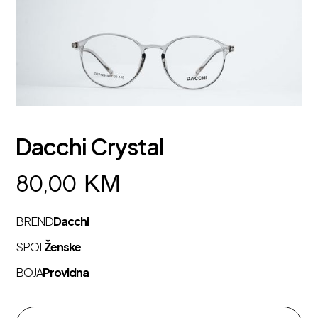
Dacchi Crystal
KM
80,00
BREND
Dacchi
SPOL
Ženske
BOJA
Providna