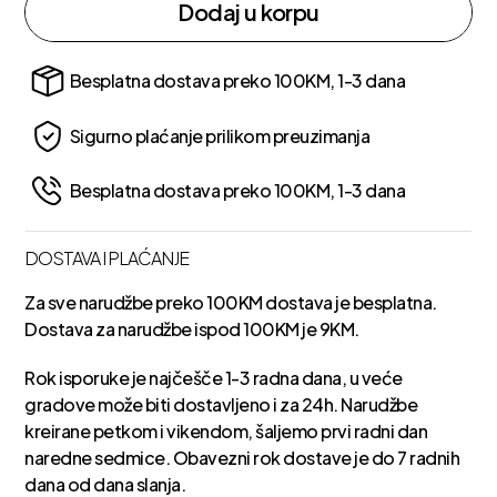
Dodaj u korpu
Besplatna dostava preko 100KM, 1-3 dana
Sigurno plaćanje prilikom preuzimanja
Besplatna dostava preko 100KM, 1-3 dana
DOSTAVA I PLAĆANJE
Za sve narudžbe preko 100KM dostava je besplatna.
Dostava za narudžbe ispod 100KM je 9KM.
Rok isporuke je najčešče 1-3 radna dana, u veće
gradove može biti dostavljeno i za 24h. Narudžbe
kreirane petkom i vikendom, šaljemo prvi radni dan
naredne sedmice. Obavezni rok dostave je do 7 radnih
dana od dana slanja.