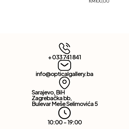
KM
100,00
+ 033 741 841
info@opticalgallery.ba
Sarajevo, BiH
Zagrebačka bb,
Bulevar Meše Selimovića 5
10:00 - 19:00