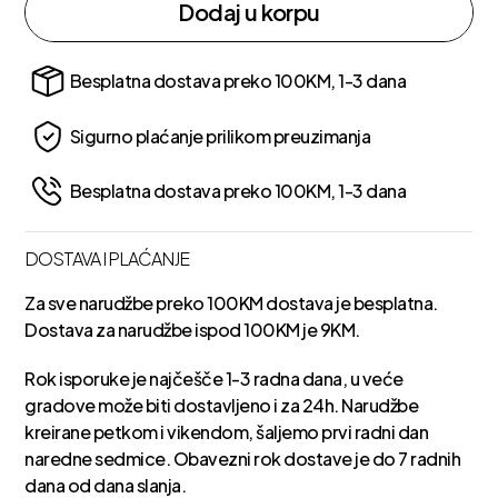
Dodaj u korpu
Besplatna dostava preko 100KM, 1-3 dana
Sigurno plaćanje prilikom preuzimanja
Besplatna dostava preko 100KM, 1-3 dana
DOSTAVA I PLAĆANJE
Za sve narudžbe preko 100KM dostava je besplatna.
Dostava za narudžbe ispod 100KM je 9KM.
Rok isporuke je najčešče 1-3 radna dana, u veće
gradove može biti dostavljeno i za 24h. Narudžbe
kreirane petkom i vikendom, šaljemo prvi radni dan
naredne sedmice. Obavezni rok dostave je do 7 radnih
dana od dana slanja.