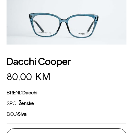
Dacchi Cooper
KM
80,00
BREND
Dacchi
SPOL
Ženske
BOJA
Siva