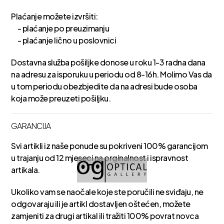
Plaćanje možete izvršiti:
- plaćanje po preuzimanju
- plaćanje lično u poslovnici
Dostavna služba pošiljke donose u roku 1-3 radna dana
na adresu za isporuku u periodu od 8-16h. Molimo Vas da
u tom periodu obezbjedite da na adresi bude osoba
koja može preuzeti pošiljku.
GARANCIJA
Svi artikli iz naše ponude su pokriveni 100% garancijom
u trajanju od 12 mjeseci na orginalnost i ispravnost
artikala.
Ukoliko vam se naočale koje ste poručili ne sviđaju, ne
odgovaraju ili je artikl dostavljen oštećen, možete
zamjeniti za drugi artikal ili tražiti 100% povrat novca