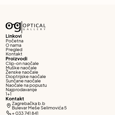
Linkovi
Početna
O nama
Pregled
Kontakt
Proizvodi
Clip-on naočale
Muške naočale
Ženske naočale
Dioptrijske naočale
Sunčane naočale
Naočale na popustu
Najprodavanije
1+1
Kontakt
Zagrebačka b.b
Bulevar Meše Selimovića 5
+ 033 741 841