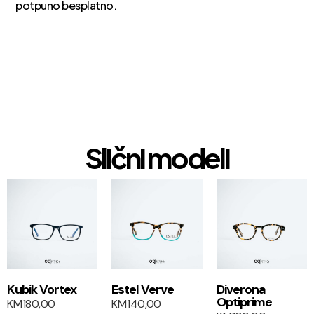
potpuno besplatno.
Slični modeli
1+1
1+1
Kubik Vortex
Estel Verve
Diverona
Optiprime
KM
180,00
KM
140,00