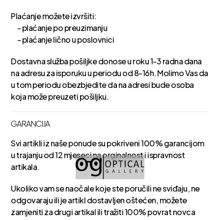
Plaćanje možete izvršiti:
- plaćanje po preuzimanju
- plaćanje lično u poslovnici
Dostavna služba pošiljke donose u roku 1-3 radna dana
na adresu za isporuku u periodu od 8-16h. Molimo Vas da
u tom periodu obezbjedite da na adresi bude osoba
koja može preuzeti pošiljku.
GARANCIJA
Svi artikli iz naše ponude su pokriveni 100% garancijom
u trajanju od 12 mjeseci na orginalnost i ispravnost
artikala.
Ukoliko vam se naočale koje ste poručili ne sviđaju, ne
odgovaraju ili je artikl dostavljen oštećen, možete
zamjeniti za drugi artikal ili tražiti 100% povrat novca