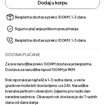
Dodaj u korpu
Besplatna dostava preko 100KM, 1-3 dana
Sigurno plaćanje prilikom preuzimanja
Besplatna dostava preko 100KM, 1-3 dana
DOSTAVA I PLAĆANJE
Za sve narudžbe preko 100KM dostava je besplatna.
Dostava za narudžbe ispod 100KM je 9KM.
Rok isporuke je najčešče 1-3 radna dana, u veće
gradove može biti dostavljeno i za 24h. Narudžbe
kreirane petkom i vikendom, šaljemo prvi radni dan
naredne sedmice. Obavezni rok dostave je do 7 radnih
dana od dana slanja.