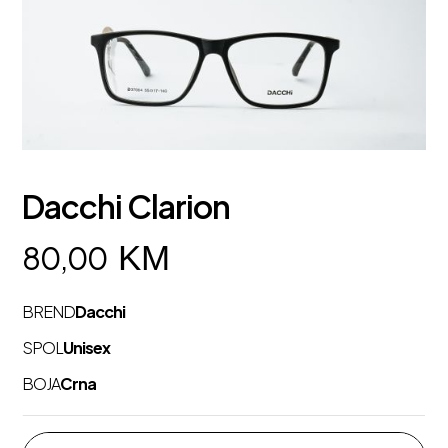
Dacchi Clarion
KM
80,00
BREND
Dacchi
SPOL
Unisex
BOJA
Crna