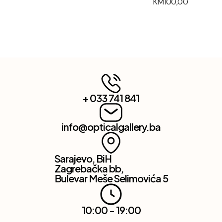
KM
100,00
+ 033 741 841
info@opticalgallery.ba
Sarajevo, BiH
Zagrebačka bb,
Bulevar Meše Selimovića 5
10:00 - 19:00