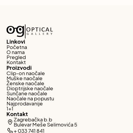
Linkovi
Početna
O nama
Pregled
Kontakt
Proizvodi
Clip-on naočale
Muške naočale
Ženske naočale
Dioptrijske naočale
Sunčane naočale
Naočale na popustu
Najprodavanije
1+1
Kontakt
Zagrebačka b.b
Bulevar Meše Selimovića 5
+ 033 741 841