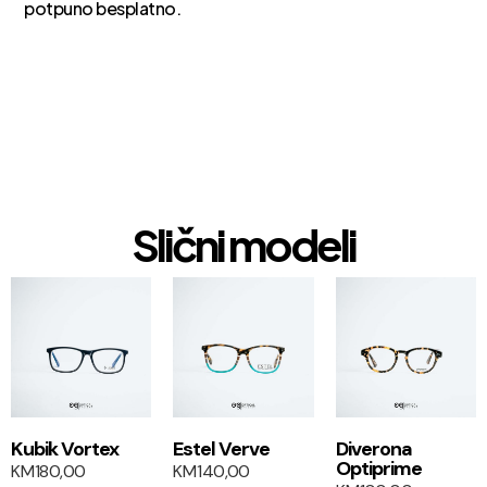
potpuno besplatno.
Slični modeli
1+1
1+1
Kubik Vortex
Estel Verve
Diverona
Optiprime
KM
180,00
KM
140,00