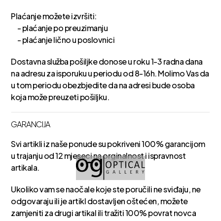
Plaćanje možete izvršiti:
- plaćanje po preuzimanju
- plaćanje lično u poslovnici
Dostavna služba pošiljke donose u roku 1-3 radna dana
na adresu za isporuku u periodu od 8-16h. Molimo Vas da
u tom periodu obezbjedite da na adresi bude osoba
koja može preuzeti pošiljku.
GARANCIJA
Svi artikli iz naše ponude su pokriveni 100% garancijom
u trajanju od 12 mjeseci na orginalnost i ispravnost
artikala.
Ukoliko vam se naočale koje ste poručili ne sviđaju, ne
odgovaraju ili je artikl dostavljen oštećen, možete
zamjeniti za drugi artikal ili tražiti 100% povrat novca