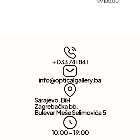
KM
100,00
+ 033 741 841
info@opticalgallery.ba
Sarajevo, BiH
Zagrebačka bb,
Bulevar Meše Selimovića 5
10:00 - 19:00