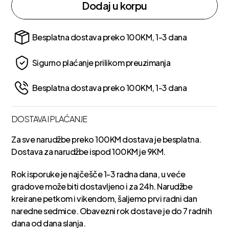
Dodaj u korpu
Besplatna dostava preko 100KM, 1-3 dana
Sigurno plaćanje prilikom preuzimanja
Besplatna dostava preko 100KM, 1-3 dana
DOSTAVA I PLAĆANJE
Za sve narudžbe preko 100KM dostava je besplatna.
Dostava za narudžbe ispod 100KM je 9KM.
Rok isporuke je najčešče 1-3 radna dana, u veće
gradove može biti dostavljeno i za 24h. Narudžbe
kreirane petkom i vikendom, šaljemo prvi radni dan
naredne sedmice. Obavezni rok dostave je do 7 radnih
dana od dana slanja.