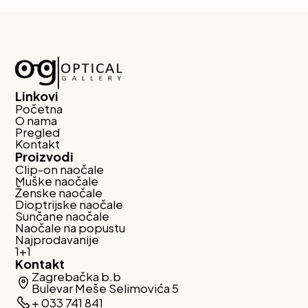
Linkovi
Početna
O nama
Pregled
Kontakt
Proizvodi
Clip-on naočale
Muške naočale
Ženske naočale
Dioptrijske naočale
Sunčane naočale
Naočale na popustu
Najprodavanije
1+1
Kontakt
Zagrebačka b.b
Bulevar Meše Selimovića 5
+ 033 741 841