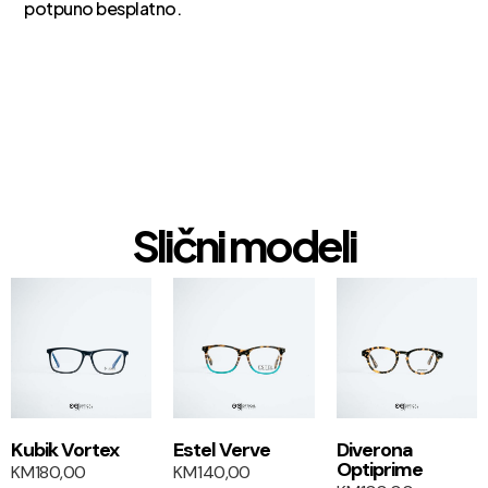
potpuno besplatno.
Slični modeli
1+1
1+1
Kubik Vortex
Estel Verve
Diverona
Optiprime
KM
180,00
KM
140,00