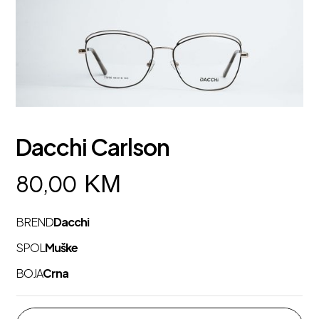
Dacchi Carlson
KM
80,00
BREND
Dacchi
SPOL
Muške
BOJA
Crna