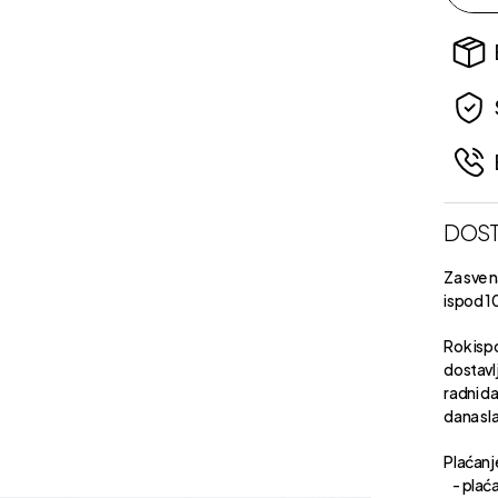
DOST
Za sve 
ispod 1
Rok isp
dostavl
radni d
dana sl
Plaćanje
- plaća