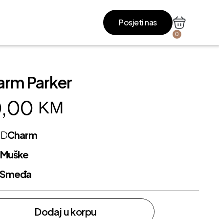
Posjeti nas
0
arm Parker
,00
KM
ND
Charm
L
Muške
Smeđa
Dodaj u korpu