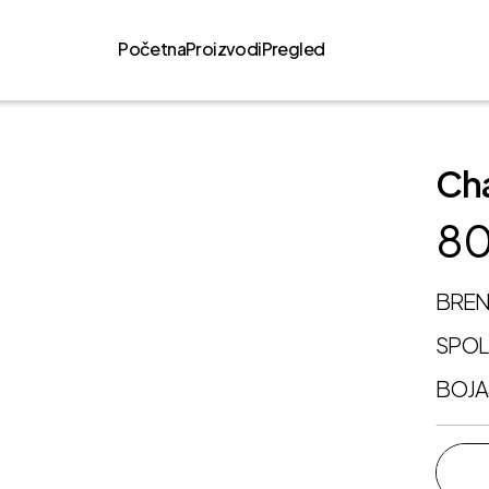
Početna
Proizvodi
Pregled
Ch
80
BRE
SPO
BOJA