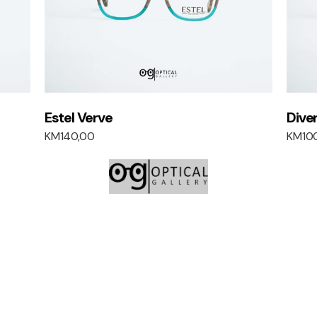
Estel Verve
Dive
KM
140,00
KM
10