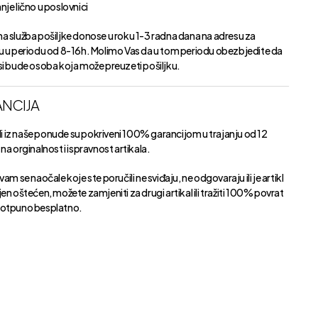
je lično u poslovnici
a služba pošiljke donose u roku 1-3 radna dana na adresu za
u u periodu od 8-16h. Molimo Vas da u tom periodu obezbjedite da
si bude osoba koja može preuzeti pošiljku.
NCIJA
kli iz naše ponude su pokriveni 100% garancijom u trajanju od 12
na orginalnost i ispravnost artikala.
vam se naočale koje ste poručili ne sviđaju, ne odgovaraju ili je artikl
en oštećen, možete zamjeniti za drugi artikal ili tražiti 100% povrat
otpuno besplatno.