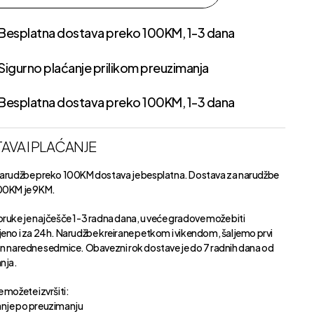
Besplatna dostava preko 100KM, 1-3 dana
Sigurno plaćanje prilikom preuzimanja
Besplatna dostava preko 100KM, 1-3 dana
AVA I PLAĆANJE
narudžbe preko 100KM dostava je besplatna. Dostava za narudžbe
00KM je 9KM.
oruke je najčešče 1-3 radna dana, u veće gradove može biti
jeno i za 24h. Narudžbe kreirane petkom i vikendom, šaljemo prvi
an naredne sedmice. Obavezni rok dostave je do 7 radnih dana od
anja.
 možete izvršiti:
nje po preuzimanju