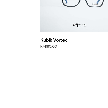
Kubik Vortex
KM
180,00