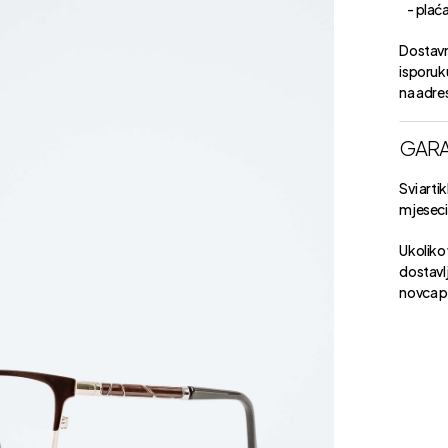
- plaćan
Dostavn
isporuk
na adre
GARA
Svi arti
mjeseci 
Ukoliko 
dostavlj
novca p