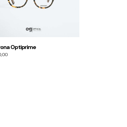
rona Optiprime
0,00