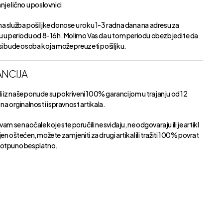
je lično u poslovnici
a služba pošiljke donose u roku 1-3 radna dana na adresu za
u u periodu od 8-16h. Molimo Vas da u tom periodu obezbjedite da
si bude osoba koja može preuzeti pošiljku.
NCIJA
kli iz naše ponude su pokriveni 100% garancijom u trajanju od 12
na orginalnost i ispravnost artikala.
vam se naočale koje ste poručili ne sviđaju, ne odgovaraju ili je artikl
en oštećen, možete zamjeniti za drugi artikal ili tražiti 100% povrat
otpuno besplatno.