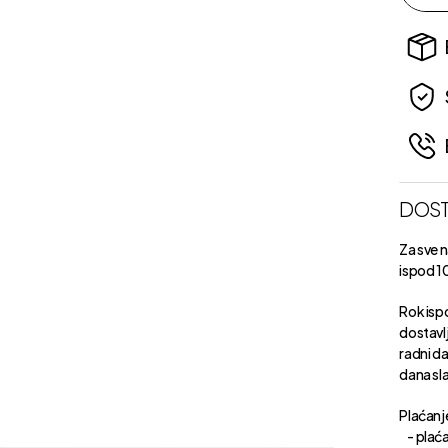
DOST
Za sve 
ispod 1
Rok isp
dostavl
radni d
dana sl
Plaćanje
- plaća