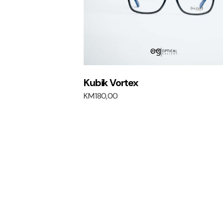
Kubik Vortex
KM
180,00