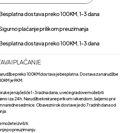
Besplatna dostava preko 100KM, 1-3 dana
Sigurno plaćanje prilikom preuzimanja
Besplatna dostava preko 100KM, 1-3 dana
AVA I PLAĆANJE
narudžbe preko 100KM dostava je besplatna. Dostava za narudžbe
00KM je 9KM.
oruke je najčešče 1-3 radna dana, u veće gradove može biti
jeno i za 24h. Narudžbe kreirane petkom i vikendom, šaljemo prvi
an naredne sedmice. Obavezni rok dostave je do 7 radnih dana od
anja.
 možete izvršiti:
nje po preuzimanju