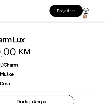
Posjeti nas
0
arm Lux
,00
KM
ND
Charm
L
Muške
Crna
Dodaj u korpu