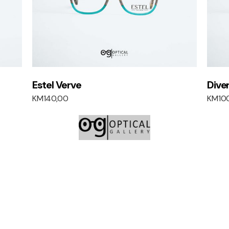
Estel Verve
Dive
KM
140,00
KM
10