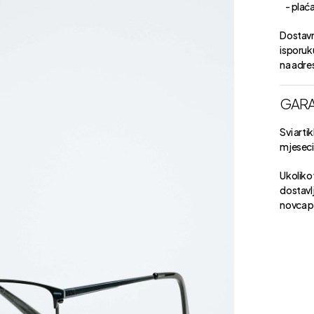
- plaćan
Dostavn
isporuk
na adre
GARA
Svi arti
mjeseci 
Ukoliko 
dostavlj
novca p