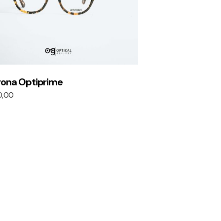
rona Optiprime
0,00