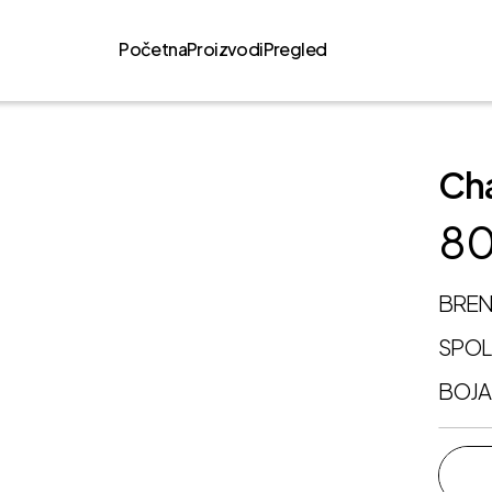
Početna
Proizvodi
Pregled
Ch
80
BRE
SPO
BOJA