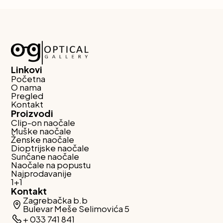
Linkovi
Početna
O nama
Pregled
Kontakt
Proizvodi
Clip-on naočale
Muške naočale
Ženske naočale
Dioptrijske naočale
Sunčane naočale
Naočale na popustu
Najprodavanije
1+1
Kontakt
Zagrebačka b.b
Bulevar Meše Selimovića 5
+ 033 741 841