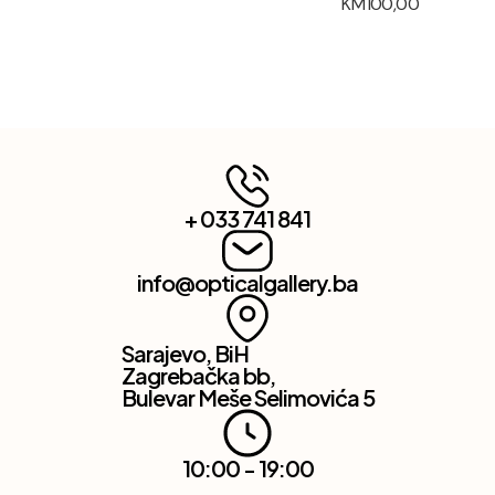
KM
100,00
+ 033 741 841
info@opticalgallery.ba
Sarajevo, BiH
Zagrebačka bb,
Bulevar Meše Selimovića 5
10:00 - 19:00