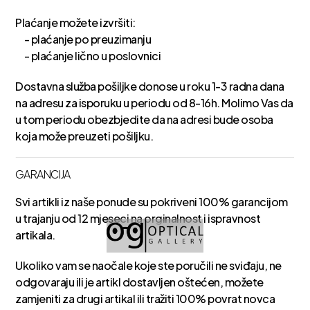
Plaćanje možete izvršiti:
- plaćanje po preuzimanju
- plaćanje lično u poslovnici
Dostavna služba pošiljke donose u roku 1-3 radna dana
na adresu za isporuku u periodu od 8-16h. Molimo Vas da
u tom periodu obezbjedite da na adresi bude osoba
koja može preuzeti pošiljku.
GARANCIJA
Svi artikli iz naše ponude su pokriveni 100% garancijom
u trajanju od 12 mjeseci na orginalnost i ispravnost
artikala.
Ukoliko vam se naočale koje ste poručili ne sviđaju, ne
odgovaraju ili je artikl dostavljen oštećen, možete
zamjeniti za drugi artikal ili tražiti 100% povrat novca