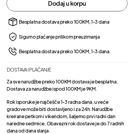
Dodaj u korpu
Besplatna dostava preko 100KM, 1-3 dana
Sigurno plaćanje prilikom preuzimanja
Besplatna dostava preko 100KM, 1-3 dana
DOSTAVA I PLAĆANJE
Za sve narudžbe preko 100KM dostava je besplatna.
Dostava za narudžbe ispod 100KM je 9KM.
Rok isporuke je najčešče 1-3 radna dana, u veće
gradove može biti dostavljeno i za 24h. Narudžbe
kreirane petkom i vikendom, šaljemo prvi radni dan
naredne sedmice. Obavezni rok dostave je do 7 radnih
dana od dana slanja.