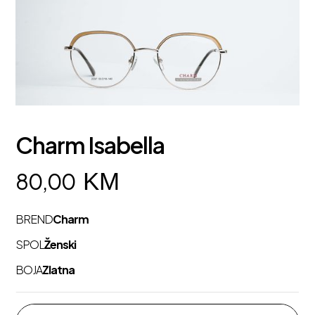
Charm Isabella
KM
80,00
BREND
Charm
SPOL
Ženski
BOJA
Zlatna