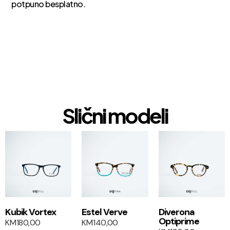
potpuno besplatno.
Slični modeli
1+1
1+1
Kubik Vortex
Estel Verve
Diverona
Optiprime
KM
180,00
KM
140,00