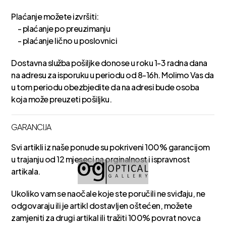
Plaćanje možete izvršiti:
- plaćanje po preuzimanju
- plaćanje lično u poslovnici
Dostavna služba pošiljke donose u roku 1-3 radna dana
na adresu za isporuku u periodu od 8-16h. Molimo Vas da
u tom periodu obezbjedite da na adresi bude osoba
koja može preuzeti pošiljku.
GARANCIJA
Svi artikli iz naše ponude su pokriveni 100% garancijom
u trajanju od 12 mjeseci na orginalnost i ispravnost
artikala.
Ukoliko vam se naočale koje ste poručili ne sviđaju, ne
odgovaraju ili je artikl dostavljen oštećen, možete
zamjeniti za drugi artikal ili tražiti 100% povrat novca