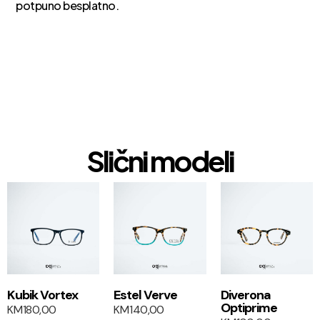
potpuno besplatno.
Slični modeli
1+1
1+1
Kubik Vortex
Estel Verve
Diverona
Optiprime
KM
180,00
KM
140,00