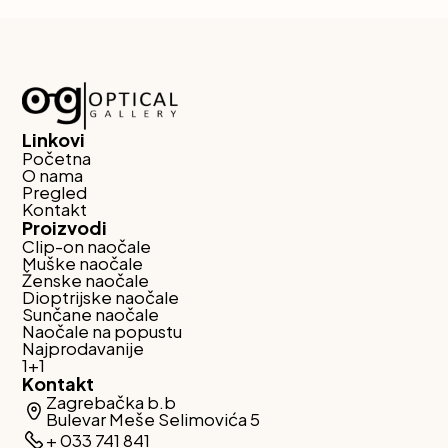
Linkovi
Početna
O nama
Pregled
Kontakt
Proizvodi
Clip-on naočale
Muške naočale
Ženske naočale
Dioptrijske naočale
Sunčane naočale
Naočale na popustu
Najprodavanije
1+1
Kontakt
Zagrebačka b.b
Bulevar Meše Selimovića 5
+ 033 741 841