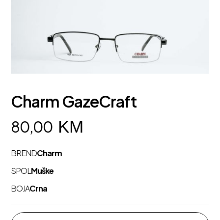
Charm GazeCraft
KM
80,00
BREND
Charm
SPOL
Muške
BOJA
Crna