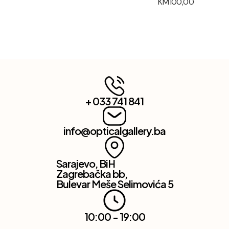
KM
100,00
+ 033 741 841
info@opticalgallery.ba
Sarajevo, BiH
Zagrebačka bb,
Bulevar Meše Selimovića 5
10:00 - 19:00