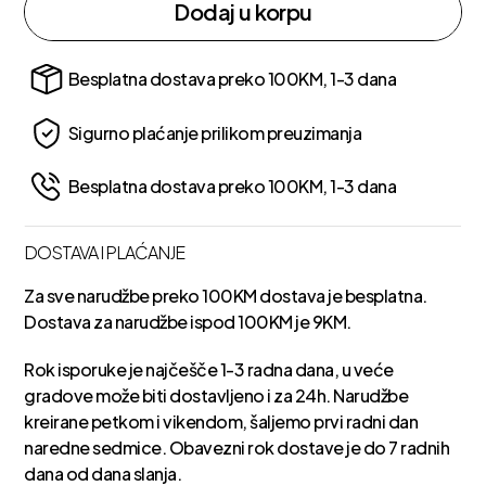
Dodaj u korpu
Besplatna dostava preko 100KM, 1-3 dana
Sigurno plaćanje prilikom preuzimanja
Besplatna dostava preko 100KM, 1-3 dana
DOSTAVA I PLAĆANJE
Za sve narudžbe preko 100KM dostava je besplatna.
Dostava za narudžbe ispod 100KM je 9KM.
Rok isporuke je najčešče 1-3 radna dana, u veće
gradove može biti dostavljeno i za 24h. Narudžbe
kreirane petkom i vikendom, šaljemo prvi radni dan
naredne sedmice. Obavezni rok dostave je do 7 radnih
dana od dana slanja.