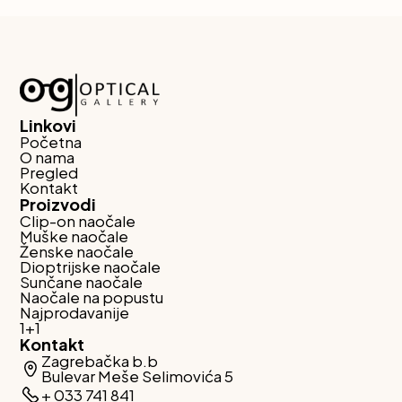
Linkovi
Početna
O nama
Pregled
Kontakt
Proizvodi
Clip-on naočale
Muške naočale
Ženske naočale
Dioptrijske naočale
Sunčane naočale
Naočale na popustu
Najprodavanije
1+1
Kontakt
Zagrebačka b.b
Bulevar Meše Selimovića 5
+ 033 741 841