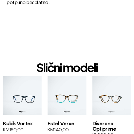
potpuno besplatno.
Slični modeli
1+1
1+1
Kubik Vortex
Estel Verve
Diverona
Optiprime
KM
180,00
KM
140,00