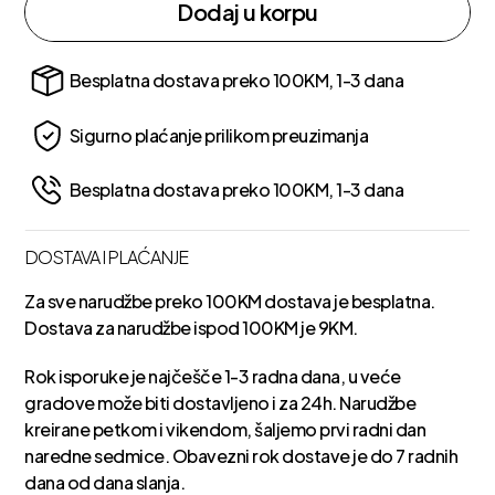
Dodaj u korpu
Besplatna dostava preko 100KM, 1-3 dana
Sigurno plaćanje prilikom preuzimanja
Besplatna dostava preko 100KM, 1-3 dana
DOSTAVA I PLAĆANJE
Za sve narudžbe preko 100KM dostava je besplatna.
Dostava za narudžbe ispod 100KM je 9KM.
Rok isporuke je najčešče 1-3 radna dana, u veće
gradove može biti dostavljeno i za 24h. Narudžbe
kreirane petkom i vikendom, šaljemo prvi radni dan
naredne sedmice. Obavezni rok dostave je do 7 radnih
dana od dana slanja.