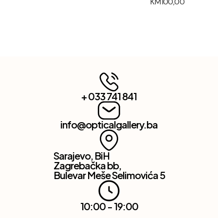
KM
100,00
+ 033 741 841
info@opticalgallery.ba
Sarajevo, BiH
Zagrebačka bb,
Bulevar Meše Selimovića 5
10:00 - 19:00