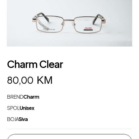
Charm Clear
KM
80,00
BREND
Charm
SPOL
Unisex
BOJA
Siva