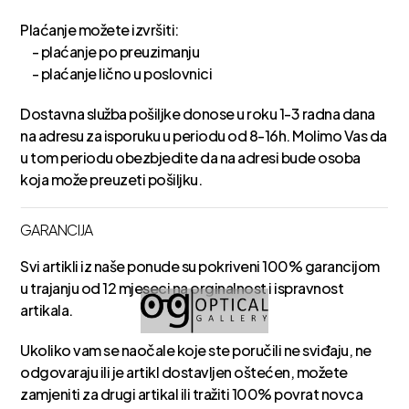
Plaćanje možete izvršiti:
- plaćanje po preuzimanju
- plaćanje lično u poslovnici
Dostavna služba pošiljke donose u roku 1-3 radna dana
na adresu za isporuku u periodu od 8-16h. Molimo Vas da
u tom periodu obezbjedite da na adresi bude osoba
koja može preuzeti pošiljku.
GARANCIJA
Svi artikli iz naše ponude su pokriveni 100% garancijom
u trajanju od 12 mjeseci na orginalnost i ispravnost
artikala.
Ukoliko vam se naočale koje ste poručili ne sviđaju, ne
odgovaraju ili je artikl dostavljen oštećen, možete
zamjeniti za drugi artikal ili tražiti 100% povrat novca