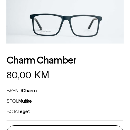
Charm Chamber
KM
80,00
BREND
Charm
SPOL
Muške
BOJA
Teget