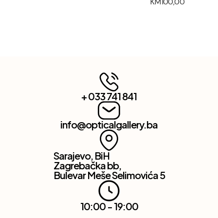
KM
100,00
+ 033 741 841
info@opticalgallery.ba
Sarajevo, BiH
Zagrebačka bb,
Bulevar Meše Selimovića 5
10:00 - 19:00