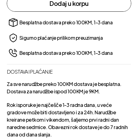
Dodaj u korpu
Besplatna dostava preko 100KM, 1-3 dana
Sigurno plaćanje prilikom preuzimanja
Besplatna dostava preko 100KM, 1-3 dana
DOSTAVA I PLAĆANJE
Za sve narudžbe preko 100KM dostava je besplatna.
Dostava za narudžbe ispod 100KM je 9KM.
Rok isporuke je najčešče 1-3 radna dana, u veće
gradove može biti dostavljeno i za 24h. Narudžbe
kreirane petkom i vikendom, šaljemo prvi radni dan
naredne sedmice. Obavezni rok dostave je do 7 radnih
dana od dana slanja.