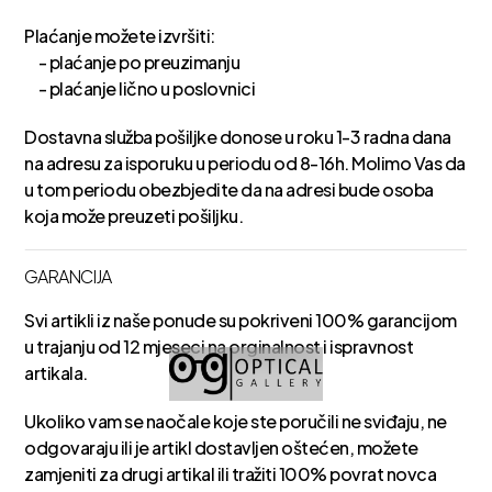
Plaćanje možete izvršiti:
- plaćanje po preuzimanju
- plaćanje lično u poslovnici
Dostavna služba pošiljke donose u roku 1-3 radna dana
na adresu za isporuku u periodu od 8-16h. Molimo Vas da
u tom periodu obezbjedite da na adresi bude osoba
koja može preuzeti pošiljku.
GARANCIJA
Svi artikli iz naše ponude su pokriveni 100% garancijom
u trajanju od 12 mjeseci na orginalnost i ispravnost
artikala.
Ukoliko vam se naočale koje ste poručili ne sviđaju, ne
odgovaraju ili je artikl dostavljen oštećen, možete
zamjeniti za drugi artikal ili tražiti 100% povrat novca