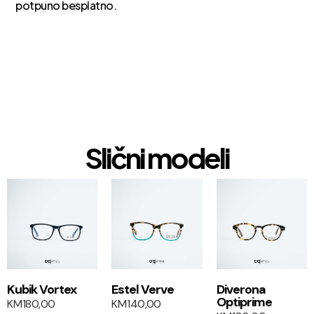
potpuno besplatno.
Slični modeli
1+1
1+1
Kubik Vortex
Estel Verve
Diverona
Optiprime
KM
180,00
KM
140,00