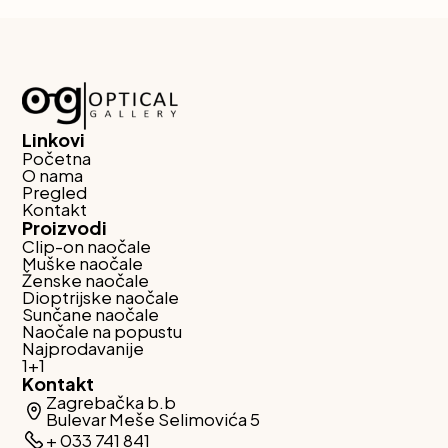
Linkovi
Početna
O nama
Pregled
Kontakt
Proizvodi
Clip-on naočale
Muške naočale
Ženske naočale
Dioptrijske naočale
Sunčane naočale
Naočale na popustu
Najprodavanije
1+1
Kontakt
Zagrebačka b.b
Bulevar Meše Selimovića 5
+ 033 741 841