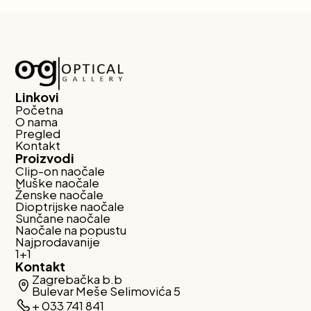
Linkovi
Početna
O nama
Pregled
Kontakt
Proizvodi
Clip-on naočale
Muške naočale
Ženske naočale
Dioptrijske naočale
Sunčane naočale
Naočale na popustu
Najprodavanije
1+1
Kontakt
Zagrebačka b.b
Bulevar Meše Selimovića 5
+ 033 741 841