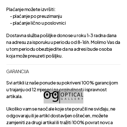
Plaćanje možete izvršiti:
- plaćanje po preuzimanju
- plaćanje lično u poslovnici
Dostavna služba pošiljke donose u roku 1-3 radna dana
na adresu za isporuku u periodu od 8-16h. Molimo Vas da
u tom periodu obezbjedite da na adresi bude osoba
koja može preuzeti pošiljku.
GARANCIJA
Svi artikli iz naše ponude su pokriveni 100% garancijom
u trajanju od 12 mjeseci na orginalnost i ispravnost
artikala.
Ukoliko vam se naočale koje ste poručili ne sviđaju, ne
odgovaraju ili je artikl dostavljen oštećen, možete
zamjeniti za drugi artikal ili tražiti 100% povrat novca