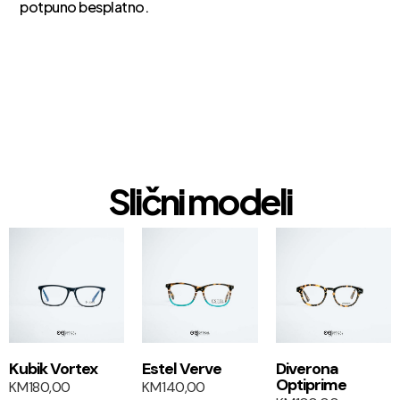
potpuno besplatno.
Slični modeli
1+1
1+1
Kubik Vortex
Estel Verve
Diverona
Optiprime
KM
180,00
KM
140,00