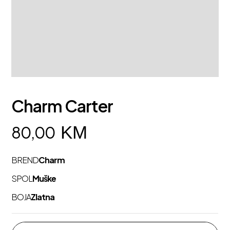
Charm Carter
KM
80,00
BREND
Charm
SPOL
Muške
BOJA
Zlatna