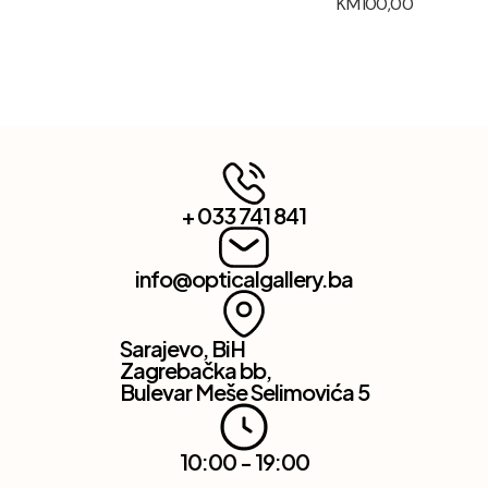
KM
100,00
+ 033 741 841
info@opticalgallery.ba
Sarajevo, BiH
Zagrebačka bb,
Bulevar Meše Selimovića 5
10:00 - 19:00