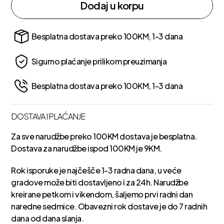
Dodaj u korpu
Besplatna dostava preko 100KM, 1-3 dana
Sigurno plaćanje prilikom preuzimanja
Besplatna dostava preko 100KM, 1-3 dana
DOSTAVA I PLAĆANJE
Za sve narudžbe preko 100KM dostava je besplatna.
Dostava za narudžbe ispod 100KM je 9KM.
Rok isporuke je najčešče 1-3 radna dana, u veće
gradove može biti dostavljeno i za 24h. Narudžbe
kreirane petkom i vikendom, šaljemo prvi radni dan
naredne sedmice. Obavezni rok dostave je do 7 radnih
dana od dana slanja.