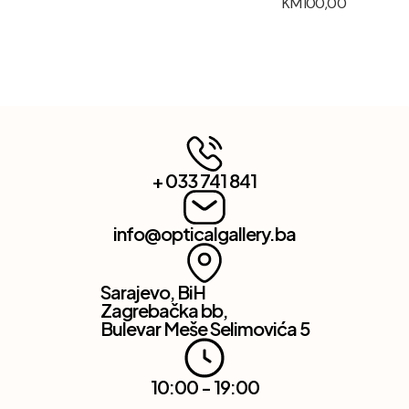
KM
100,00
+ 033 741 841
info@opticalgallery.ba
Sarajevo, BiH
Zagrebačka bb,
Bulevar Meše Selimovića 5
10:00 - 19:00