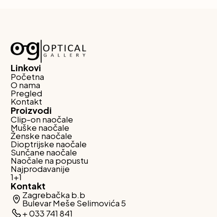
Linkovi
Početna
O nama
Pregled
Kontakt
Proizvodi
Clip-on naočale
Muške naočale
Ženske naočale
Dioptrijske naočale
Sunčane naočale
Naočale na popustu
Najprodavanije
1+1
Kontakt
Zagrebačka b.b
Bulevar Meše Selimovića 5
+ 033 741 841