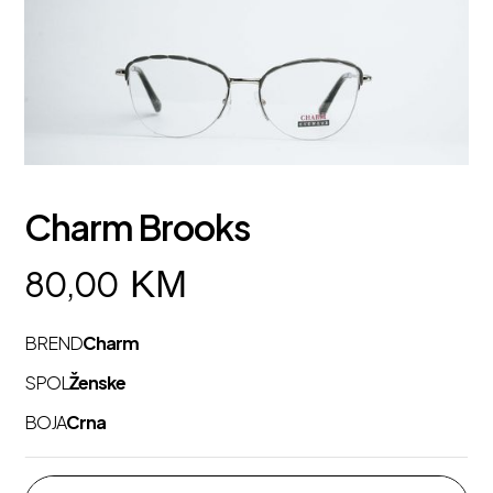
Charm Brooks
KM
80,00
BREND
Charm
SPOL
Ženske
BOJA
Crna