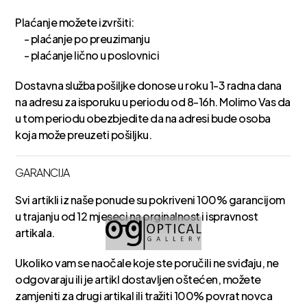
Plaćanje možete izvršiti:
- plaćanje po preuzimanju
- plaćanje lično u poslovnici
Dostavna služba pošiljke donose u roku 1-3 radna dana
na adresu za isporuku u periodu od 8-16h. Molimo Vas da
u tom periodu obezbjedite da na adresi bude osoba
koja može preuzeti pošiljku.
GARANCIJA
Svi artikli iz naše ponude su pokriveni 100% garancijom
u trajanju od 12 mjeseci na orginalnost i ispravnost
artikala.
Ukoliko vam se naočale koje ste poručili ne sviđaju, ne
odgovaraju ili je artikl dostavljen oštećen, možete
zamjeniti za drugi artikal ili tražiti 100% povrat novca