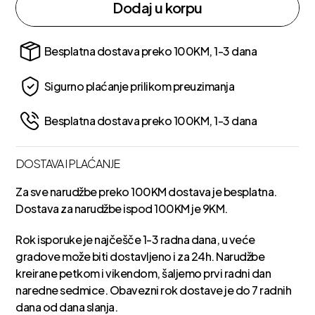
Dodaj u korpu
Besplatna dostava preko 100KM, 1-3 dana
Sigurno plaćanje prilikom preuzimanja
Besplatna dostava preko 100KM, 1-3 dana
DOSTAVA I PLAĆANJE
Za sve narudžbe preko 100KM dostava je besplatna.
Dostava za narudžbe ispod 100KM je 9KM.
Rok isporuke je najčešče 1-3 radna dana, u veće
gradove može biti dostavljeno i za 24h. Narudžbe
kreirane petkom i vikendom, šaljemo prvi radni dan
naredne sedmice. Obavezni rok dostave je do 7 radnih
dana od dana slanja.