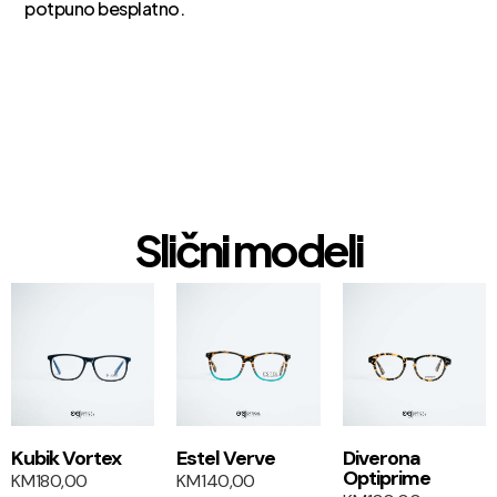
potpuno besplatno.
Slični modeli
1+1
1+1
Kubik Vortex
Estel Verve
Diverona
Optiprime
KM
180,00
KM
140,00