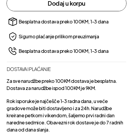
Dodaj u korpu
Besplatna dostava preko 100KM, 1-3 dana
Sigurno plaćanje prilikom preuzimanja
Besplatna dostava preko 100KM, 1-3 dana
DOSTAVA I PLAĆANJE
Za sve narudžbe preko 100KM dostava je besplatna.
Dostava za narudžbe ispod 100KM je 9KM.
Rok isporuke je najčešče 1-3 radna dana, u veće
gradove može biti dostavljeno i za 24h. Narudžbe
kreirane petkom i vikendom, šaljemo prvi radni dan
naredne sedmice. Obavezni rok dostave je do 7 radnih
dana od dana slanja.