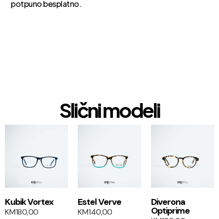
potpuno besplatno.
Slični modeli
1+1
1+1
Kubik Vortex
Estel Verve
Diverona
Optiprime
KM
180,00
KM
140,00