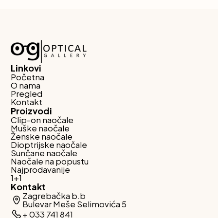
Linkovi
Početna
O nama
Pregled
Kontakt
Proizvodi
Clip-on naočale
Muške naočale
Ženske naočale
Dioptrijske naočale
Sunčane naočale
Naočale na popustu
Najprodavanije
1+1
Kontakt
Zagrebačka b.b
Bulevar Meše Selimovića 5
+ 033 741 841