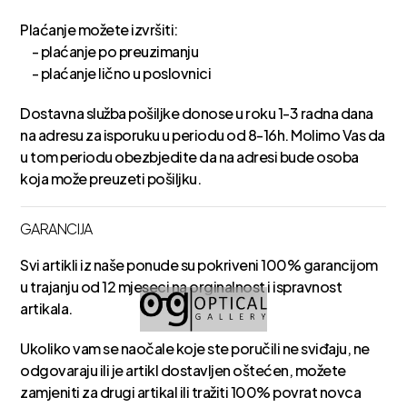
Plaćanje možete izvršiti:
- plaćanje po preuzimanju
- plaćanje lično u poslovnici
Dostavna služba pošiljke donose u roku 1-3 radna dana
na adresu za isporuku u periodu od 8-16h. Molimo Vas da
u tom periodu obezbjedite da na adresi bude osoba
koja može preuzeti pošiljku.
GARANCIJA
Svi artikli iz naše ponude su pokriveni 100% garancijom
u trajanju od 12 mjeseci na orginalnost i ispravnost
artikala.
Ukoliko vam se naočale koje ste poručili ne sviđaju, ne
odgovaraju ili je artikl dostavljen oštećen, možete
zamjeniti za drugi artikal ili tražiti 100% povrat novca