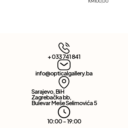
KM
100,00
+ 033 741 841
info@opticalgallery.ba
Sarajevo, BiH
Zagrebačka bb,
Bulevar Meše Selimovića 5
10:00 - 19:00