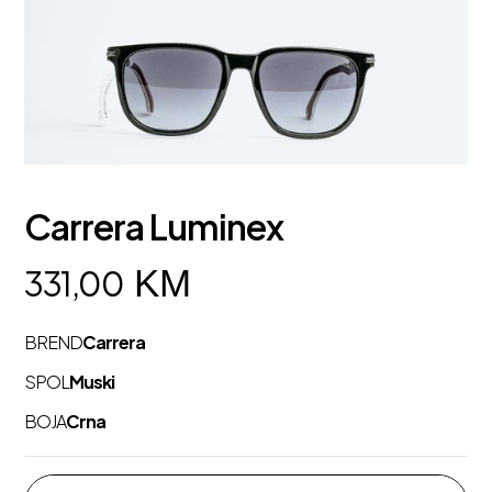
Carrera Luminex
KM
331,00
BREND
Carrera
SPOL
Muski
BOJA
Crna